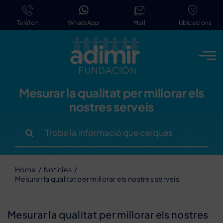
Skip
to
Telèfon
WhatsApp
Mail
Ubicacions
content
Mesurar la qualitat per millorar els
nostres serveis
Search
for:
Home
Notícies
Mesurar la qualitat per millorar els nostres serveis
Mesurar la qualitat per millorar els nostres