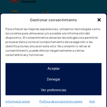
Gestionar consentimiento
Para ofrecer las mejores experiencias, utilizamos tecnologías como
las cookies para almacenar y/o acceder a la información del
dispositivo. El consentimiento de estas tecnologías nos permitirá
procesar datos como el comportamiento de navegación o las
identificaciones únicas en este sitio. No consentir o retirar el
consentimiento, puede afectar negativamente a ciertas
características y funciones.
Aceptar
© Fundación Adimir |
Termes i condicions de les
Denegar
donacions
|
Política de privacitat en xarxes socials
|
Política de privacitat Web
|
Avís legal
|
Cookies
|
Disseny
Ver preferencias
web: qualitystudio
Informació sobre
Política de privacitat en xarxes
Avís