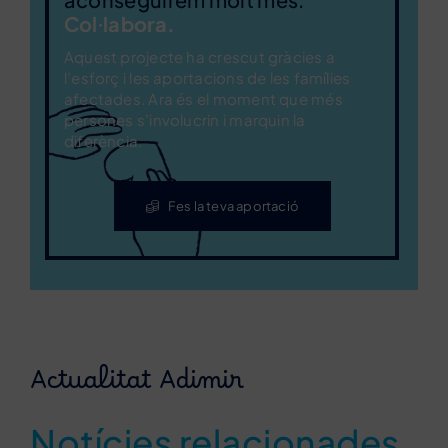
Col·labora.
Aquest projecte ha crescut gràcies a
l’esforç i les aportacions de les famílies
afectades. Ara és el moment que més
persones s’involucrin i marquin la
diferència.
Fes la teva aportació
Actualitat Adimir
Notícies relacionades