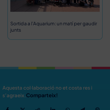
Sortida a l’Aquarium: un matí per gaudir
junts
Aquesta col·laboració no et costa res i
Comparteix!
s’agraeix.