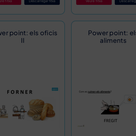
re fitxa
Descarregar fitxa
Veure fitxa
Descarrega
er point: els oficis
Power point: el
II
aliments