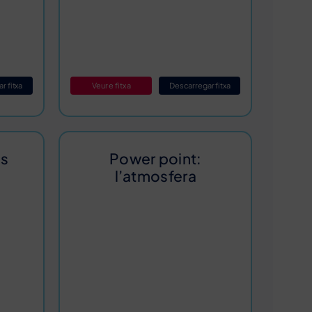
r fitxa
Veure fitxa
Descarregar fitxa
us
Power point:
l’atmosfera