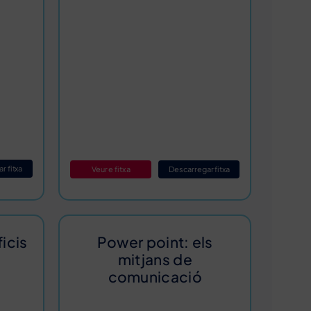
r fitxa
Veure fitxa
Descarregar fitxa
icis
Power point: els
mitjans de
comunicació