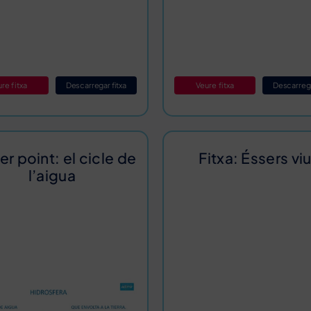
re fitxa
Descarregar fitxa
Veure fitxa
Descarrega
r point: el cicle de
Fitxa: Éssers vi
l’aigua