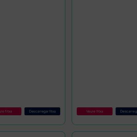
Veure fitxa
Descarrega
re fitxa
Descarregar fitxa