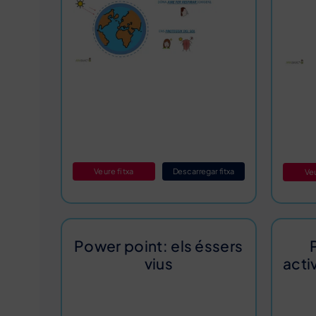
Veure fitxa
Descarregar fitxa
Veu
Power point: els éssers
vius
acti