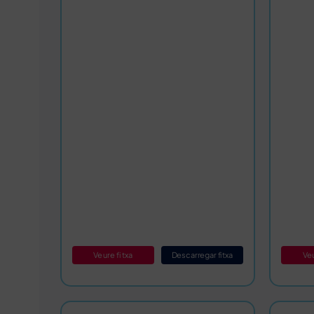
Veure fitxa
Descarregar fitxa
Veu