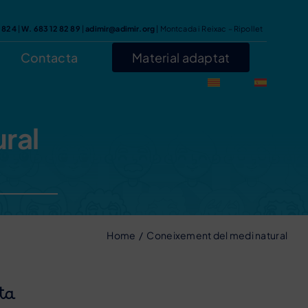
7 824
|
W. 683 12 82 89
|
adimir@adimir.org
| Montcada i Reixac – Ripollet
Contacta
Material adaptat
ral
Home
Coneixement del medi natural
ta