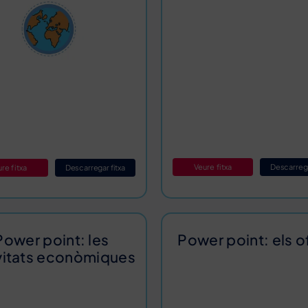
Veure fitxa
Descarrega
re fitxa
Descarregar fitxa
Power point: les
Power point: els of
vitats econòmiques