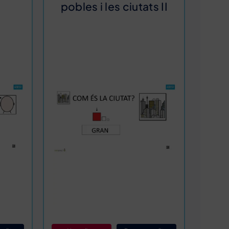
pobles i les ciutats II