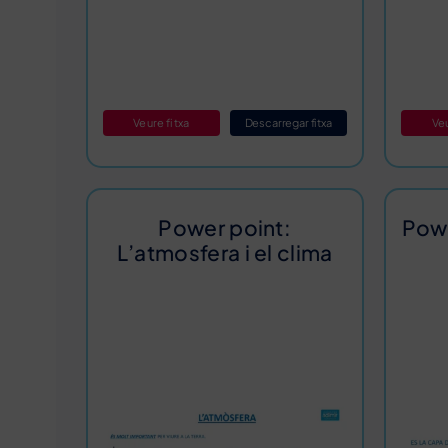
Veure fitxa
Descarregar fitxa
Veu
Power point:
Powe
L’atmosfera i el clima