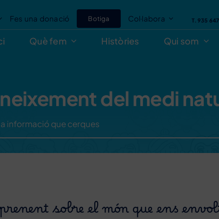
Fes una donació
Col·labora
Botiga
T. 935 64
ci
Què fem
Històries
Qui som
neixement del medi natu
prenent sobre el món que ens envol