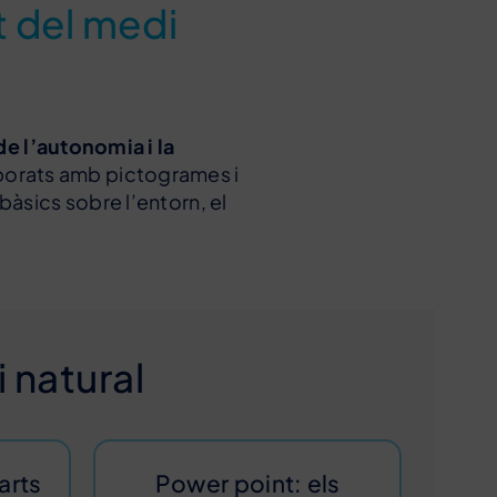
t del medi
 l’autonomia i la
aborats amb pictogrames i
bàsics sobre l’entorn, el
 natural
arts
Power point: els