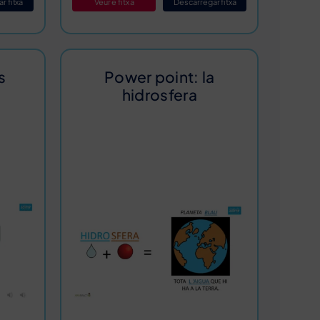
r fitxa
Veure fitxa
Descarregar fitxa
s
Power point: la
hidrosfera