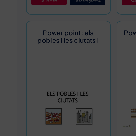
Veu
Veure fitxa
Descarregar fitxa
Power point: els
Pow
pobles i les ciutats I