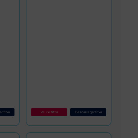
r fitxa
Veure fitxa
Descarregar fitxa