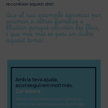
reconéixer aquest dret.
Que el seu exemple serveixi per
animar a altres famílies a
lluitar perquè canvïin les lleis,
i que mai més es posi en dubte
aquest tema!
Amb la teva ajuda,
aconseguirem molt més.
Col·labora.
Aquest projecte ha crescut gràcies a
l’esforç i les aportacions de les famílies