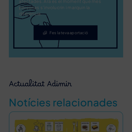
afectades. Ara és el moment que més
persones s’involucrin i marquin la
diferència.
Fes la teva aportació
Actualitat Adimir
Notícies relacionades