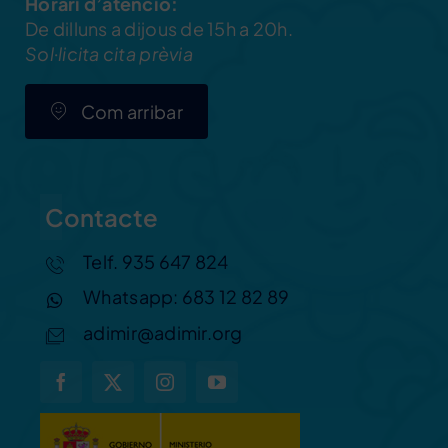
Horari d’atenció:
De dilluns a dijous de 15h a 20h.
Sol·licita cita prèvia
Com arribar
Contacte
Telf. 935 647 824
Whatsapp: 683 12 82 89
adimir@adimir.org