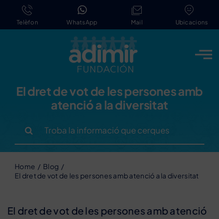
Skip
to
Telèfon
WhatsApp
Mail
Ubicacions
content
El dret de vot de les persones amb
atenció a la diversitat
Search
for:
Home
Blog
El dret de vot de les persones amb atenció a la diversitat
El dret de vot de les persones amb atenció