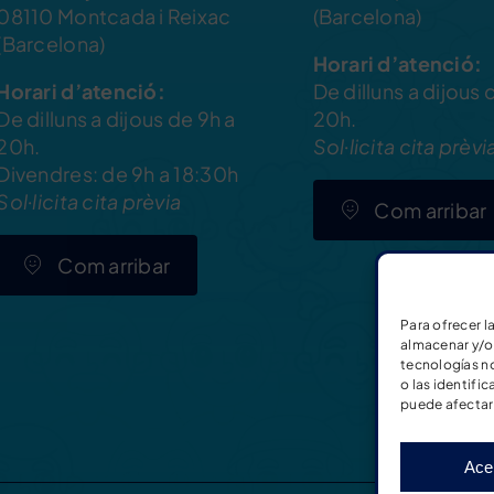
08110 Montcada i Reixac
(Barcelona)
(Barcelona)
Horari d’atenció:
Horari d’atenció:
De dilluns a dijous 
De dilluns a dijous de 9h a
20h.
20h.
Sol·licita cita prèvi
Divendres: de 9h a 18:30h
Sol·licita cita prèvia
Com arribar
Com arribar
Para ofrecer l
almacenar y/o 
tecnologías n
o las identific
puede afectar 
Ace