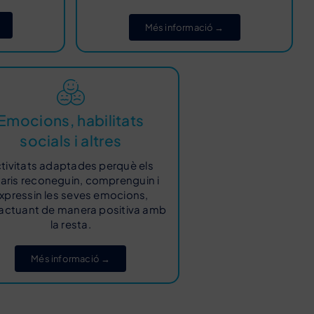
Més informació →
Emocions, habilitats
socials i altres
tivitats adaptades perquè els
aris reconeguin, comprenguin i
xpressin les seves emocions,
ractuant de manera positiva amb
la resta.
Més informació →