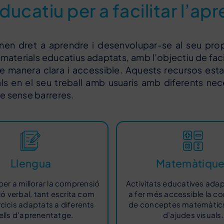
ducatiu per a facilitar l’a
nen dret a aprendre i desenvolupar-se al seu prop
 materials educatius adaptats, amb l’objectiu de faci
 manera clara i accessible. Aquests recursos est
als en el seu treball amb usuaris amb diferents nec
ge sense barreres.
Llengua
Matemàtiqu
er a millorar la comprensió
Activitats educatives ada
ió verbal, tant escrita com
a fer més accessible la c
rcicis adaptats a diferents
de conceptes matemàtics
ells d’aprenentatge.
d’ajudes visuals.