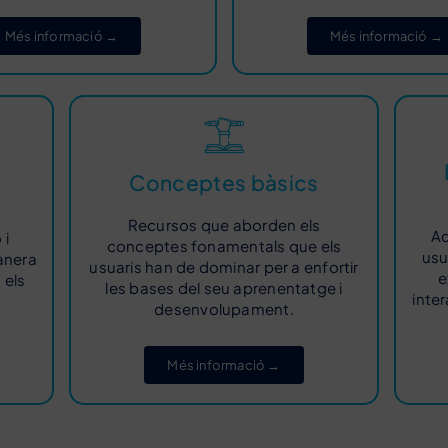
Més informació →
Més informació →
Conceptes bàsics
Recursos que aborden els
Ac
 i
conceptes fonamentals que els
usu
anera
usuaris han de dominar per a enfortir
e
 els
les bases del seu aprenentatge i
inte
desenvolupament.
Més informació →