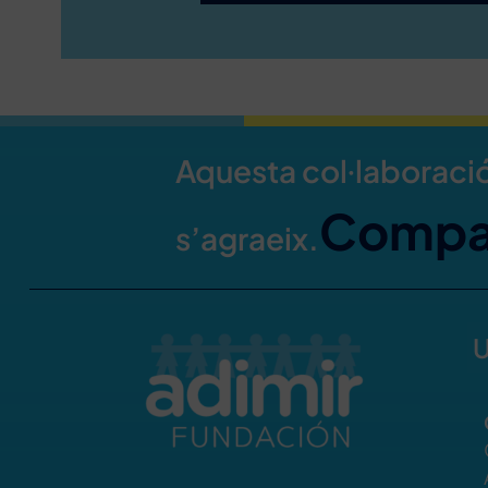
Aquesta col·laboració 
Compar
s’agraeix.
U