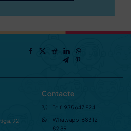
Contacte
Telf. 935 647 824
Whatsapp: 683 12
tiga, 92
82 89