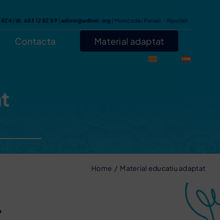
7 824
|
W. 683 12 82 89
|
adimir@adimir.org
| Montcada i Reixac – Ripollet
Contacta
Material adaptat
at
Home
Material educatiu adaptat
s