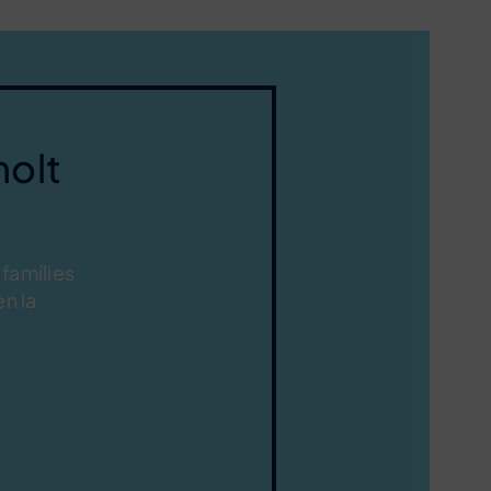
molt
 famílies
n la