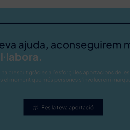
teva ajuda, aconseguirem 
l·labora.
ha crescut gràcies a l’esforç i les aportacions de les
és el moment que més persones s’involucren i marque
Fes la teva aportació