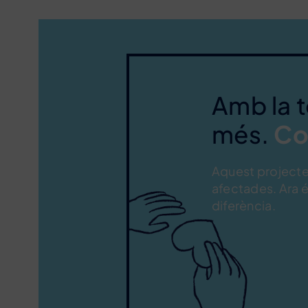
Amb la 
més.
Co
Aquest projecte 
afectades. Ara 
diferència.