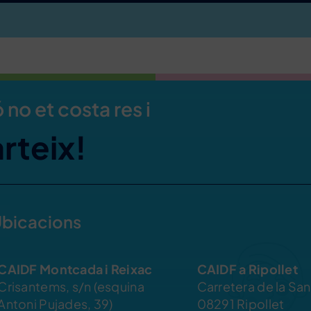
no et costa res i
teix!
bicacions
CAIDF Montcada i Reixac
CAIDF a Ripollet
Crisantems, s/n (esquina
Carretera de la San
Antoni Pujades, 39)
08291 Ripollet