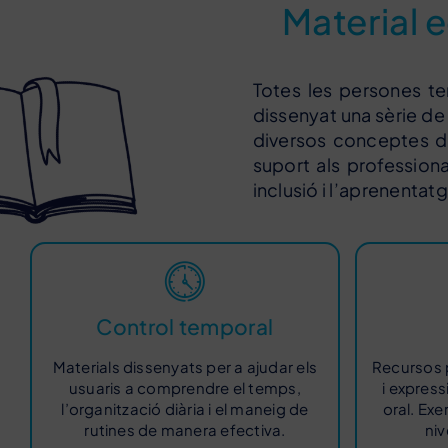
Material e
Totes les persones te
dissenyat una sèrie de
diversos conceptes de
suport als profession
inclusió i l’aprenentat
Control temporal
Materials dissenyats per a ajudar els
Recursos p
usuaris a comprendre el temps,
i express
l’organització diària i el maneig de
oral. Exe
rutines de manera efectiva.
niv