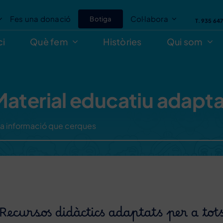
Fes una donació
Col·labora
Botiga
T. 935 64
ci
Què fem
Històries
Qui som
aterial educatiu adapt
Recursos didàctics adaptats per a tot