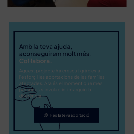
Amb la teva ajuda,
aconseguirem molt més.
Col·labora.
Aquest projecte ha crescut gràcies a
l’esforç i les aportacions de les famílies
afectades. Ara és el moment que més
persones s’involucrin i marquin la
diferència.
Fes la teva aportació