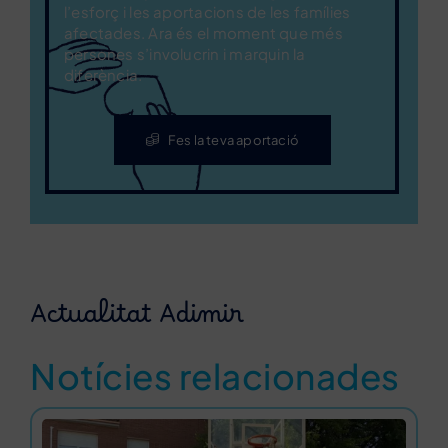
l’esforç i les aportacions de les famílies
afectades. Ara és el moment que més
persones s’involucrin i marquin la
diferència.
Fes la teva aportació
Actualitat Adimir
Notícies relacionades