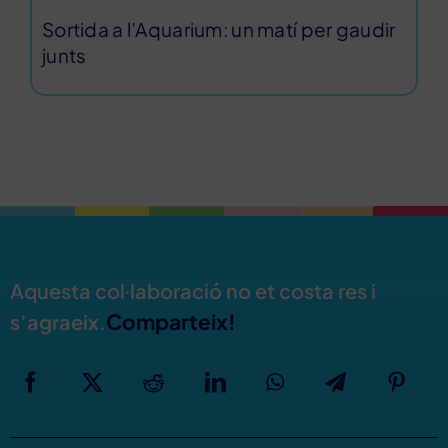
Sortida a l’Aquarium: un matí per gaudir
junts
Aquesta col·laboració no et costa res i
Comparteix!
s’agraeix.