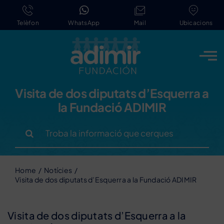
Skip
to
Telèfon
WhatsApp
Mail
Ubicacions
content
Visita de dos diputats d’Esquerra a
la Fundació ADIMIR
Search
for:
Home
Notícies
Visita de dos diputats d’Esquerra a la Fundació ADIMIR
Visita de dos diputats d’Esquerra a la