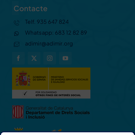
Contacte
Telf. 935 647 824
Whatsapp: 683 12 82 89
adimir@adimir.org