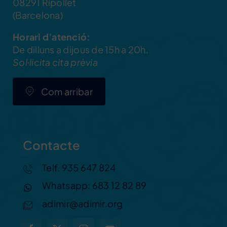
08291 Ripollet
(Barcelona)
Horari d’atenció:
De dilluns a dijous de 15h a 20h.
Sol·licita cita prèvia
Com arribar
Contacte
Telf. 935 647 824
Whatsapp: 683 12 82 89
adimir@adimir.org