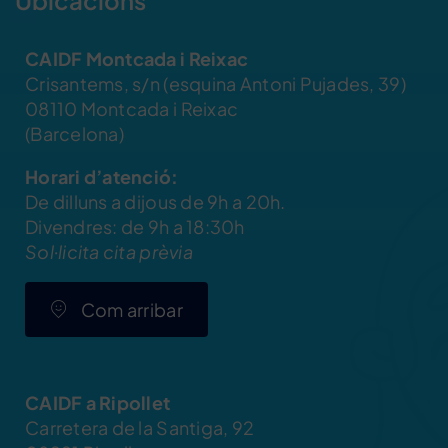
CAIDF Montcada i Reixac
Crisantems, s/n (esquina Antoni Pujades, 39)
08110 Montcada i Reixac
(Barcelona)
Horari d’atenció:
De dilluns a dijous de 9h a 20h.
Divendres: de 9h a 18:30h
Sol·licita cita prèvia
Com arribar
CAIDF a Ripollet
Carretera de la Santiga, 92