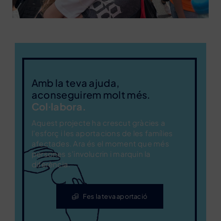
Amb la teva ajuda,
aconseguirem molt més.
Col·labora.
Aquest projecte ha crescut gràcies a
l’esforç i les aportacions de les famílies
afectades. Ara és el moment que més
persones s’involucrin i marquin la
diferència.
Fes la teva aportació