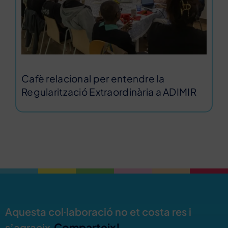
Cafè relacional per entendre la
Regularització Extraordinària a ADIMIR
Aquesta col·laboració no et costa res i
Comparteix!
s’agraeix.