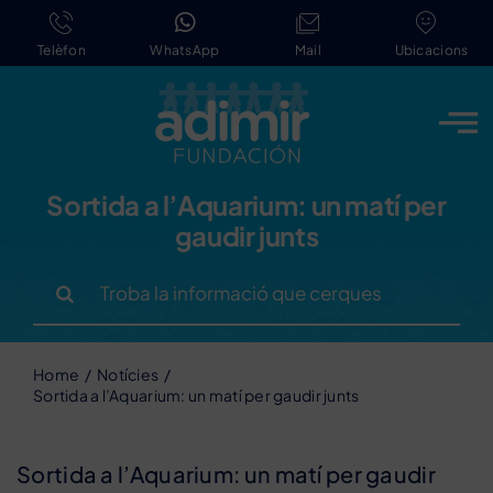
Skip
to
Telèfon
WhatsApp
Mail
Ubicacions
content
Sortida a l’Aquarium: un matí per
gaudir junts
Search
for:
Home
Notícies
Sortida a l’Aquarium: un matí per gaudir junts
Sortida a l’Aquarium: un matí per gaudir