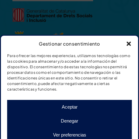
Gestionar consentimiento
Para ofrecer las mejores experiencias, utilizamos tecnologías como
las cookies para almacenar y/o acceder a la información del
dispositivo. El consentimiento de estas tecnologías nos permitirá
procesar datos como el comportamiento de navegación o las
identificaciones únicas en este sitio. No consentir o retirar el
consentimiento, puede afectar negativamente a ciertas
características y funciones.
Aceptar
© Fundación Adimir |
Termes i condicions de les
Denegar
donacions
|
Política de privacitat en xarxes socials
|
Política de privacitat Web
|
Avís legal
|
Cookies
|
Disseny
Ver preferencias
web: qualitystudio