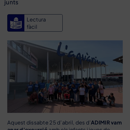
junts
Lectura
fàcil
Aquest dissabte 25 d’abril, des d’
ADIMIR vam
anar d’excursió
amb els infants i joves de