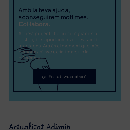
Amb la teva ajuda,
aconseguirem molt més.
Col·labora.
Aquest projecte ha crescut gràcies a
l’esforç i les aportacions de les famílies
afectades. Ara és el moment que més
persones s’involucrin i marquin la
diferència.
Fes la teva aportació
Actualitat Adimir