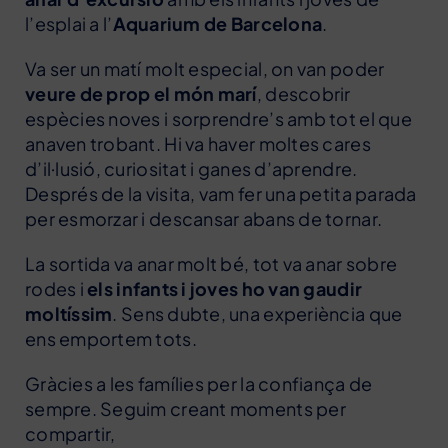
l’esplai a l’
Aquarium de Barcelona
.
Va ser un matí molt especial, on van poder
veure de prop el món marí
, descobrir
espècies noves i sorprendre’s amb tot el que
anaven trobant. Hi va haver moltes cares
d’il·lusió, curiositat i ganes d’aprendre.
Després de la visita, vam fer una petita parada
per esmorzar i descansar abans de tornar.
La sortida va anar molt bé, tot va anar sobre
rodes i
els infants i joves ho van gaudir
moltíssim
. Sens dubte, una experiència que
ens emportem tots.
Gràcies a les famílies per la confiança de
sempre. Seguim creant moments per
compartir,