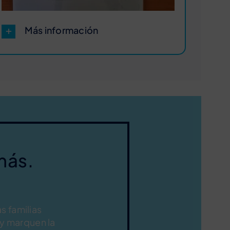
Más información
más.
s familias
y marquen la