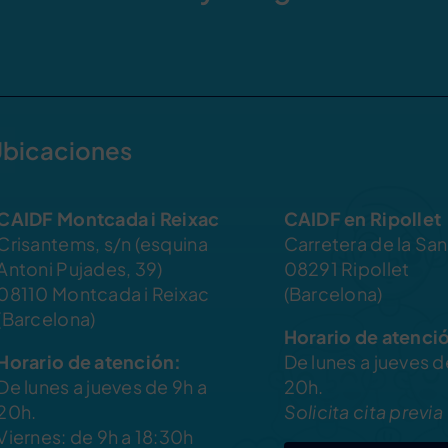
bicaciones
CAIDF Montcada i Reixac
CAIDF en Ripollet
Crisantems, s/n (esquina
Carretera de la San
Antoni Pujades, 39)
08291 Ripollet
08110 Montcada i Reixac
(Barcelona)
(Barcelona)
Horario de atenci
Horario de atención:
De lunes a jueves d
De lunes a jueves de 9h a
20h.
20h.
Solicita cita previa
Viernes: de 9h a 18:30h