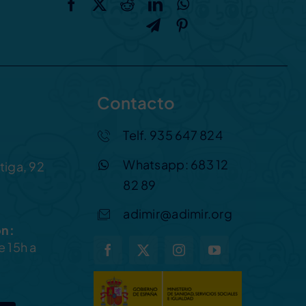
Contacto
Telf. 935 647 824
Whatsapp: 683 12
tiga, 92
82 89
adimir@adimir.org
ón:
e 15h a