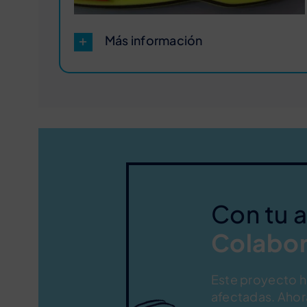
Más información
Con tu 
Colabor
Este proyecto ha
afectadas. Ahor