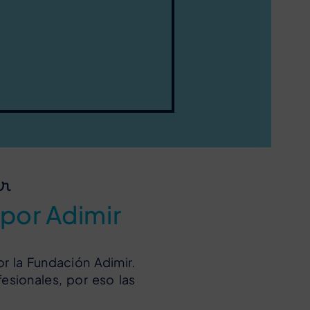
ar
 por Adimir
r la Fundación Adimir.
esionales, por eso las