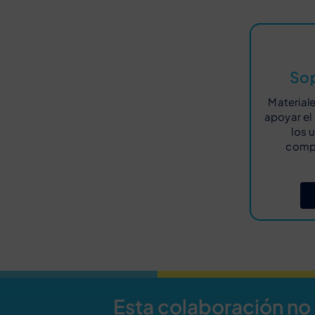
Sop
Material
apoyar el
los 
comp
Esta colaboración no