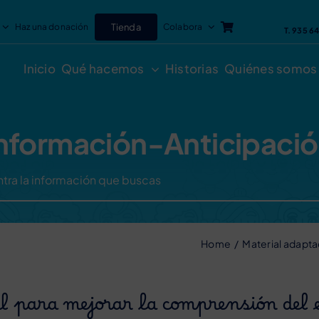
Haz una donación
Tienda
Colabora
T. 935 6
Inicio
Qué hacemos
Historias
Quiénes somos
nformación-Anticipaci
Home
Material adapta
al para mejorar la comprensión del 