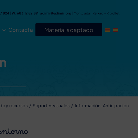
47 824
|
W. 683 12 82 89
|
adimir@adimir.org
| Montcada i Reixac – Ripollet
Contacta
Material adaptado
ón
do y recursos
Soportes visuales
Información-Anticipación
entorno