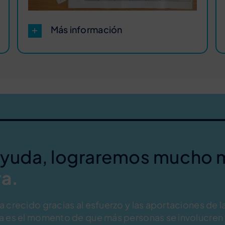
Más información
ayuda, lograremos mucho 
a.
 crecido gracias al esfuerzo y las aportaciones de la
a es el momento de que más personas se involucren 