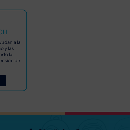
CCH
yudan a la
o y las
ndo la
ensión de