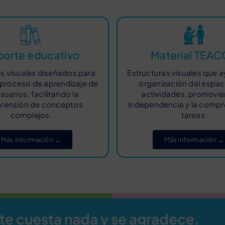
orte educativo
Material TEA
es visuales diseñados para
Estructuras visuales que a
 proceso de aprendizaje de
organización del espaci
usuarios, facilitando la
actividades, promovie
rensión de conceptos
independencia y la compr
complejos.
tareas.
Más información →
Más información →
 te cuesta nada y se agradece.