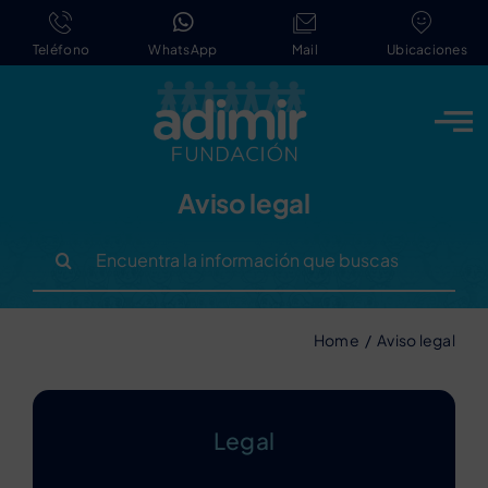
Saltar
al
Teléfono
WhatsApp
Mail
Ubicaciones
contenido
Aviso legal
Buscar:
Home
Aviso legal
Legal