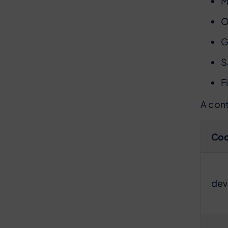
M
O
G
S
F
A cont
Coo
dev