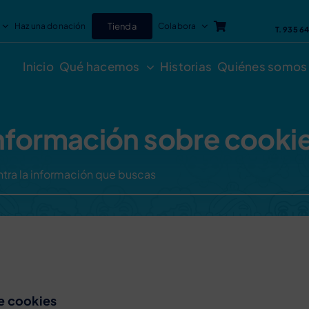
Haz una donación
Tienda
Colabora
T. 935 6
Inicio
Qué hacemos
Historias
Quiénes somos
nformación sobre cooki
e cookies