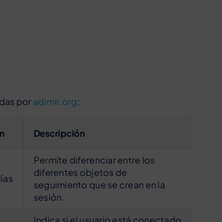
adas por
adimir.org
:
n
Descripción
Permite diferenciar entre los
diferentes objetos de
días
seguimiento que se crean en la
sesión.
Indica si el usuario está conectado