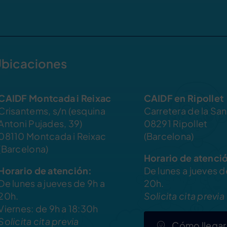
bicaciones
CAIDF Montcada i Reixac
CAIDF en Ripollet
Crisantems, s/n (esquina
Carretera de la San
Antoni Pujades, 39)
08291 Ripollet
08110 Montcada i Reixac
(Barcelona)
(Barcelona)
Horario de atenci
Horario de atención:
De lunes a jueves d
De lunes a jueves de 9h a
20h.
20h.
Solicita cita previa
Viernes: de 9h a 18:30h
Solicita cita previa
Cómo llegar