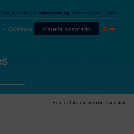
47 824
|
W. 683 12 82 89
|
adimir@adimir.org
| Montcada i Reixac – Ripollet
Contacta
Material adaptado
es
Home
Información sobre cookies