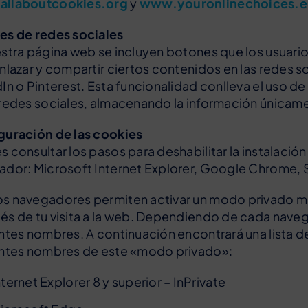
llaboutcookies.org
y
www.youronlinechoices.e
es de redes sociales
stra página web se incluyen botones que los usuarios p
nlazar y compartir ciertos contenidos en las redes 
In o Pinterest. Esta funcionalidad conlleva el uso d
redes sociales, almacenando la información únicamen
guración de las cookies
 consultar los pasos para deshabilitar la instalació
dor: Microsoft Internet Explorer, Google Chrome, Sa
s navegadores permiten activar un modo privado med
és de tu visita a la web. Dependiendo de cada nav
ntes nombres. A continuación encontrará una lista 
entes nombres de este «modo privado»:
nternet Explorer 8 y superior – InPrivate