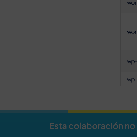
wor
wor
wp-
wp-
Esta colaboración no