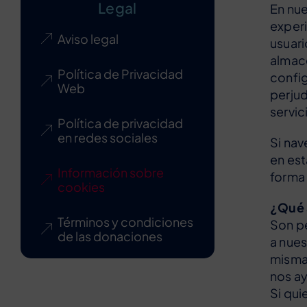
Legal
En nue
experi
Aviso legal
usuari
almace
Política de Privacidad
config
Web
perjud
servic
Política de privacidad
en redes sociales
Si nav
en es
Información sobre
forma 
cookies
¿Qué 
Términos y condiciones
Son pe
de las donaciones
a nues
mismas
nos ay
Si qui