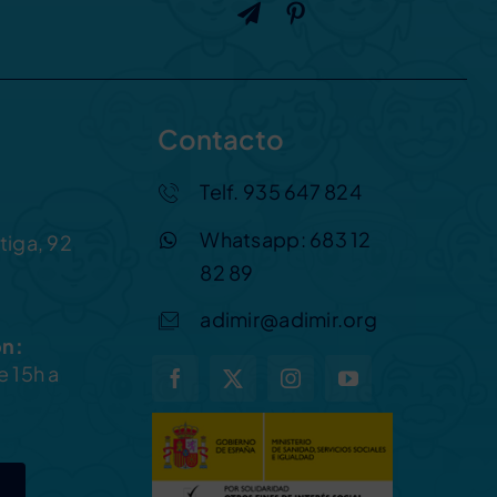
Contacto
Telf. 935 647 824
Whatsapp: 683 12
tiga, 92
82 89
adimir@adimir.org
ón:
e 15h a