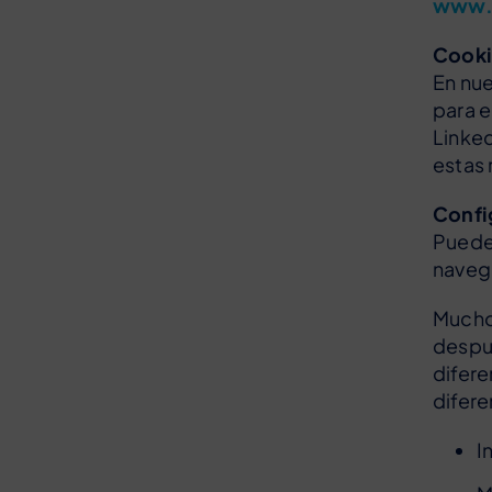
www.a
Cooki
En nue
para e
Linked
estas 
Confi
Puedes
navega
Mucho
despu
difere
difer
I