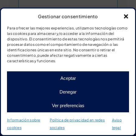
Gestionar consentimiento
Para ofrecer las mejores experiencias, utilizamos tecnologías como
las cookies para almacenar y/o acceder a la información del
Ver ficha
dispositivo. El consentimiento de estas tecnologías nos permitirá
procesar datos como el comportamiento de navegación o las
identificaciones únicas en este sitio. No consentir o retirar el
Descargar ficha
consentimiento, puede afectar negativamente a ciertas
características y funciones.
Aceptar
Fichas: vocabulario
animales salvajes
Denegar
Ver preferencias
Información sobre
Política de privacidad en redes
Aviso
cookies
sociales
legal
Inicio
Tienda
Material
Más