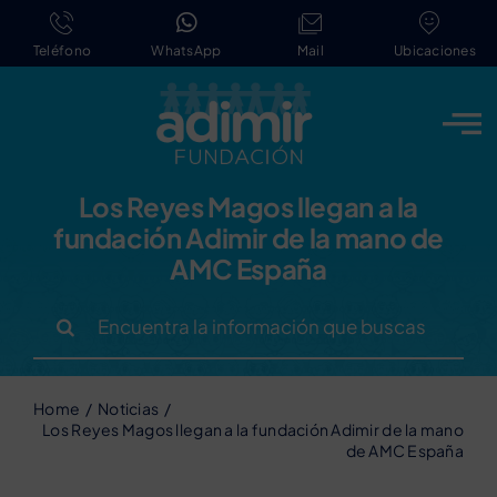
Saltar
al
Teléfono
WhatsApp
Mail
Ubicaciones
contenido
Los Reyes Magos llegan a la
fundación Adimir de la mano de
AMC España
Buscar:
Home
Noticias
Los Reyes Magos llegan a la fundación Adimir de la mano
de AMC España