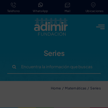
Saltar
al
Teléfono
WhatsApp
Mail
Ubicaciones
contenido
Series
Buscar:
Home
Matemáticas
Series