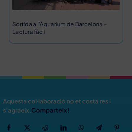
Sortida a l’Aquarium de Barcelona –
Lectura fàcil
Aquesta col·laboració no et costa res i
Comparteix!
s’agraeix.