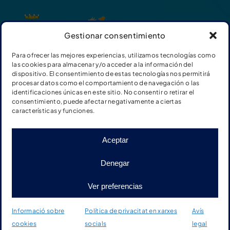
Gestionar consentimiento
Para ofrecer las mejores experiencias, utilizamos tecnologías como
las cookies para almacenar y/o acceder a la información del
dispositivo. El consentimiento de estas tecnologías nos permitirá
procesar datos como el comportamiento de navegación o las
identificaciones únicas en este sitio. No consentir o retirar el
consentimiento, puede afectar negativamente a ciertas
características y funciones.
Aceptar
© Fundación Adimir |
Termes i condicions de les
Denegar
donacions
|
Política de privacitat en xarxes socials
|
Política de privacitat Web
|
Avís legal
|
Cookies
|
Disseny
Ver preferencias
web: qualitystudio
Informació sobre
Política de privacitat en xarxes
Avís
cookies
socials
legal