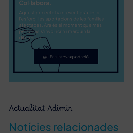
Col·labora.
Aquest projecte ha crescut gràcies a
l’esforç i les aportacions de les famílies
afectades. Ara és el moment que més
persones s’involucrin i marquin la
diferència.
Fes la teva aportació
Actualitat Adimir
Notícies relacionades