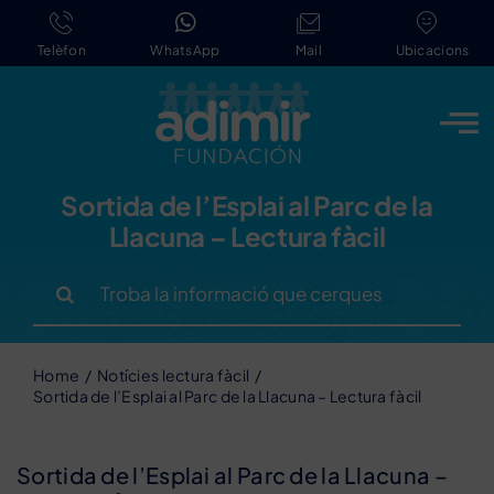
Skip
to
Telèfon
WhatsApp
Mail
Ubicacions
content
Sortida de l’Esplai al Parc de la
Llacuna – Lectura fàcil
Search
for:
Home
Notícies lectura fàcil
Sortida de l’Esplai al Parc de la Llacuna – Lectura fàcil
Sortida de l’Esplai al Parc de la Llacuna –