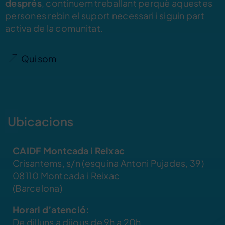
després
, continuem treballant perquè aquestes
persones rebin el suport necessari i siguin part
activa de la comunitat.
Qui som
Ubicacions
CAIDF Montcada i Reixac
Crisantems, s/n (esquina Antoni Pujades, 39)
08110 Montcada i Reixac
(Barcelona)
Horari d’atenció:
De dilluns a dijous de 9h a 20h.