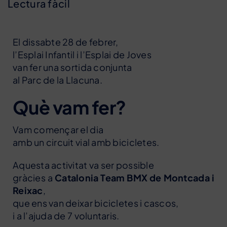
Lectura fàcil
El dissabte 28 de febrer,
l’Esplai Infantil i l’Esplai de Joves
van fer una sortida conjunta
al Parc de la Llacuna.
Què vam fer?
Vam començar el dia
amb un circuit vial amb bicicletes.
Aquesta activitat va ser possible
gràcies a
Catalonia Team BMX de Montcada i
Reixac
,
que ens van deixar bicicletes i cascos,
i a l’ajuda de 7 voluntaris.