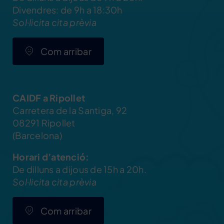
Divendres: de 9h a 18:30h
Sol·licita cita prèvia
Com arribar
CAIDF a Ripollet
Carretera de la Santiga, 92
08291 Ripollet
(Barcelona)
Horari d’atenció:
De dilluns a dijous de 15h a 20h.
Sol·licita cita prèvia
Com arribar