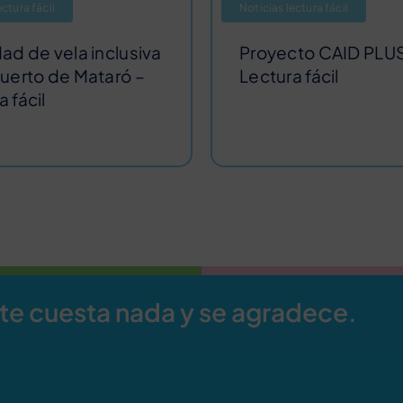
ectura fácil
Noticias lectura fácil
dad de vela inclusiva
Proyecto CAID PLUS
puerto de Mataró –
Lectura fácil
 fácil
 te cuesta nada y se agradece.