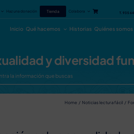
Haz una donación
Tienda
Colabora
T. 935 6
Inicio
Qué hacemos
Historias
Quiénes somos
alidad y diversidad func
Home
Noticias lectura fácil
For