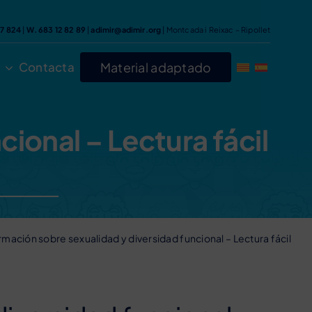
47 824
|
W. 683 12 82 89
|
adimir@adimir.org
| Montcada i Reixac – Ripollet
Contacta
Material adaptado
ional – Lectura fácil
mación sobre sexualidad y diversidad funcional – Lectura fácil