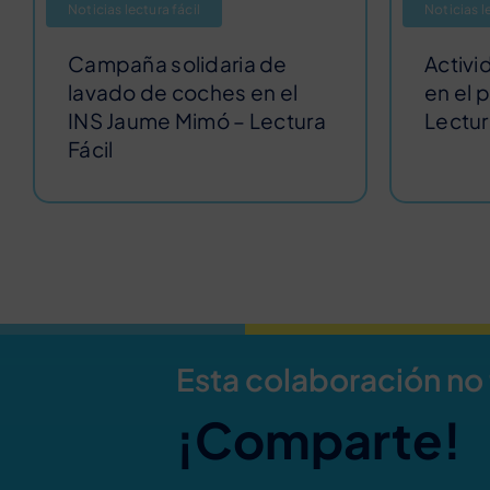
Noticias lectura fácil
Noticias l
Campaña solidaria de
Activi
lavado de coches en el
en el 
INS Jaume Mimó – Lectura
Lectura
Fácil
Esta colaboración no
¡Comparte!