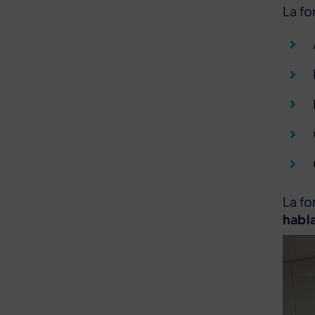
La fo
La fo
habl