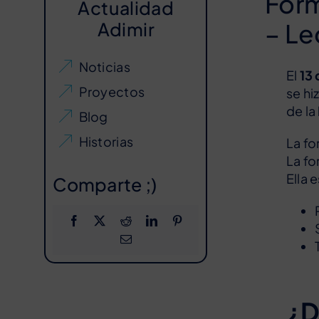
Form
Actualidad
Adimir
– Le
Noticias
El
13
Proyectos
se hi
de la
Blog
Historias
La fo
La fo
Ella e
Comparte ;)
¿D