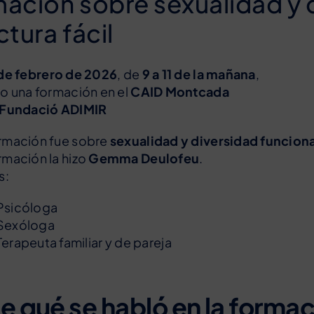
ación sobre sexualidad y 
ctura fácil
 de febrero de 2026
, de
9 a 11 de la mañana
,
zo una formación en el
CAID Montcada
Fundació ADIMIR
rmación fue sobre
sexualidad y diversidad funciona
rmación la hizo
Gemma Deulofeu
.
s:
Psicóloga
Sexóloga
Terapeuta familiar y de pareja
e qué se habló en la forma