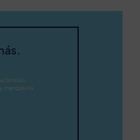
más.
s familias
y marquen la