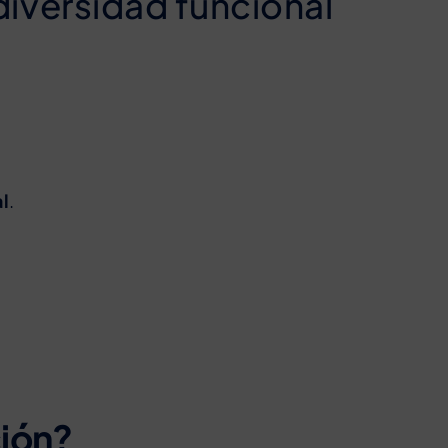
diversidad funcional
l
.
ción?