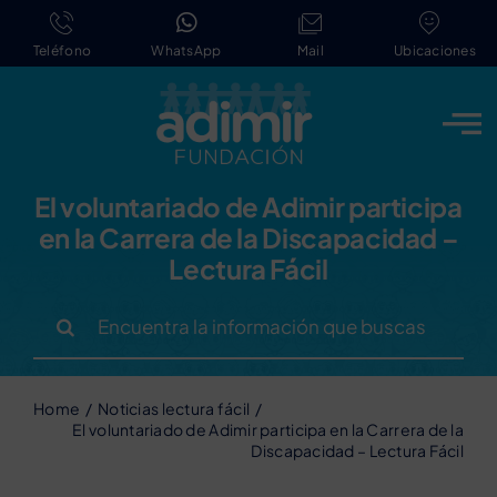
Saltar
al
Teléfono
WhatsApp
Mail
Ubicaciones
contenido
El voluntariado de Adimir participa
en la Carrera de la Discapacidad –
Lectura Fácil
Buscar:
Home
Noticias lectura fácil
El voluntariado de Adimir participa en la Carrera de la
Discapacidad – Lectura Fácil