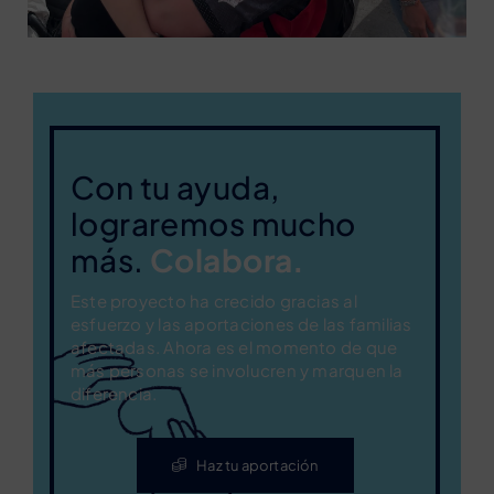
Con tu ayuda,
lograremos mucho
más.
Colabora.
Este proyecto ha crecido gracias al
esfuerzo y las aportaciones de las familias
afectadas. Ahora es el momento de que
más personas se involucren y marquen la
diferencia.
Haz tu aportación