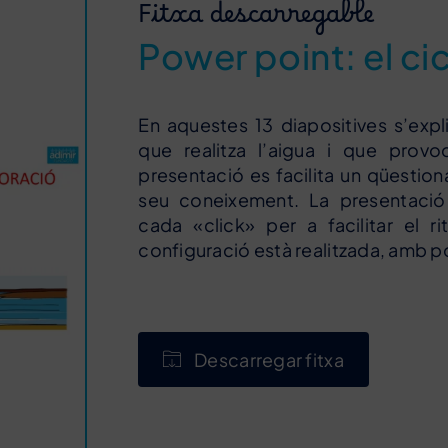
Fitxa descarregable
Power point: el cic
En aquestes 13 diapositives s’expl
que realitza l’aigua i que provo
presentació es facilita un qüestion
seu coneixement. La presentació
cada «click» per a facilitar el r
configuració està realitzada, amb poc
Descarregar fitxa