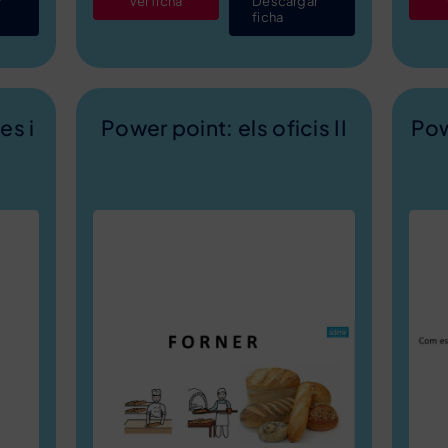
r
Ver ficha
Descargar
ficha
es i
Power point: els oficis II
Pow