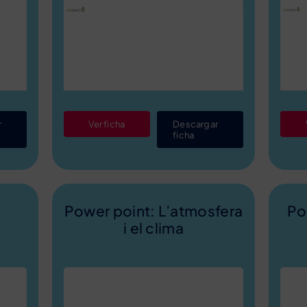
Ver ficha
Descargar
r
ficha
Power point: L’atmosfera
Po
i el clima