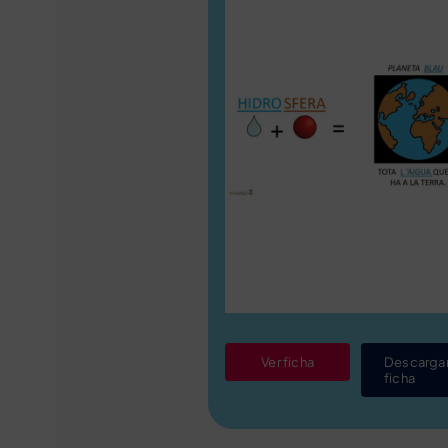
Ver ficha
Descarga
ficha