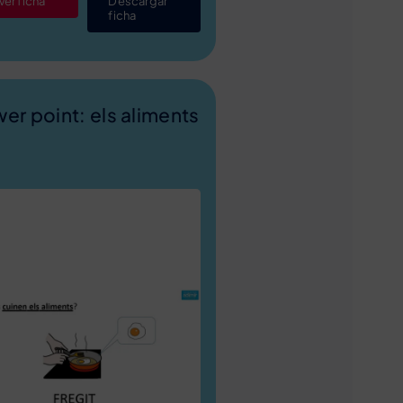
Ver ficha
Descargar
ficha
er point: els aliments