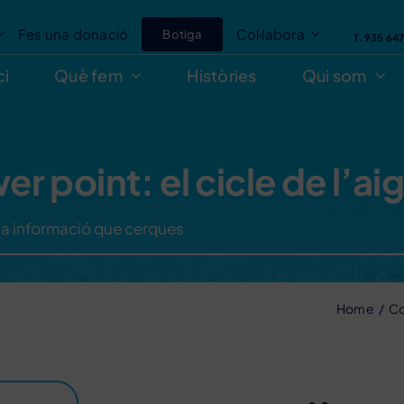
Fes una donació
Col·labora
Botiga
T. 935 64
ci
Què fem
Històries
Qui som
r point: el cicle de l’aig
Home
Co