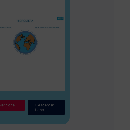
Ver ficha
Descargar
ficha