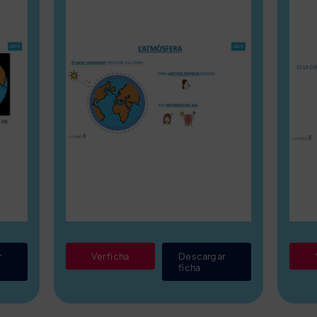
r
Ver ficha
Descargar
ficha