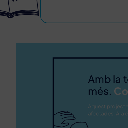
Amb la 
més.
Co
Aquest projecte 
afectades. Ara é