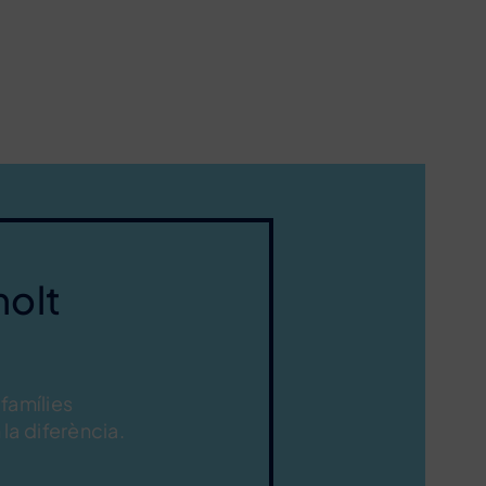
molt
 famílies
la diferència.