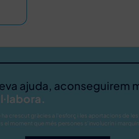
teva ajuda, aconseguirem 
l·labora.
ha crescut gràcies a l'esforç i les aportacions de les
s el moment que més persones s'involucrin i marquin 