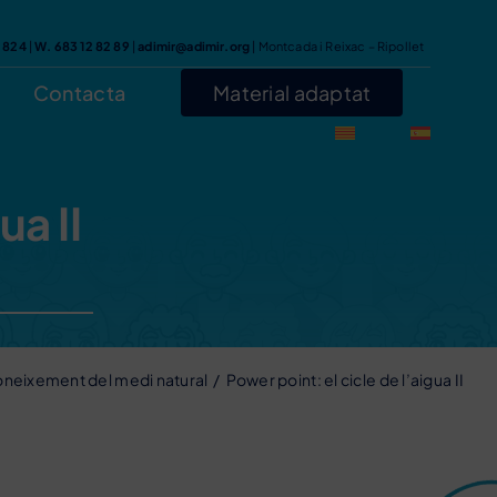
7 824
|
W. 683 12 82 89
|
adimir@adimir.org
| Montcada i Reixac – Ripollet
Contacta
Material adaptat
ua II
neixement del medi natural
Power point: el cicle de l’aigua II