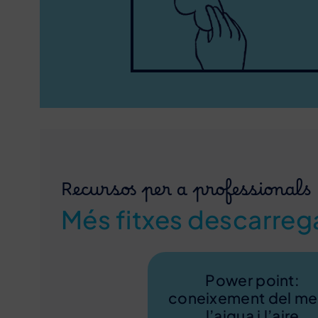
Recursos per a professionals
Més fitxes descarreg
Power point:
coneixement del me
l’aigua i l’aire