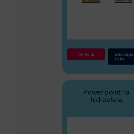
Ver ficha
Descarga
ficha
Power point: la
hidrosfera