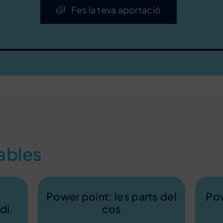
Fes la teva aportació
ables
Power point: les parts del
Pow
di.
cos