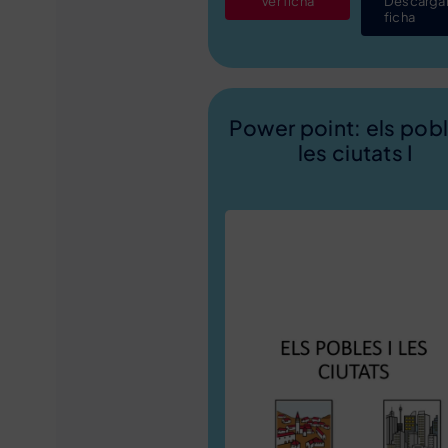
Ver ficha
Descarga
ficha
Power point: els pobl
les ciutats I