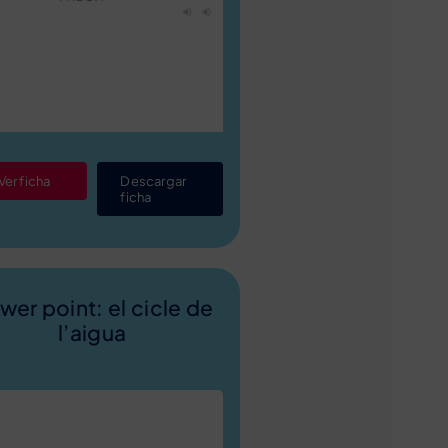
Ver ficha
Descargar
ficha
wer point: el cicle de
l’aigua