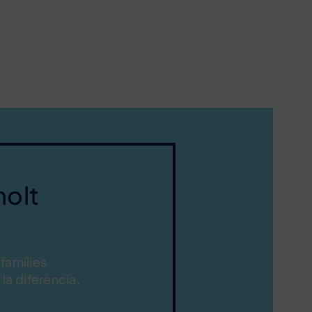
molt
 famílies
la diferència.