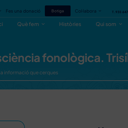
Fes una donació
Col·labora
Botiga
T. 935 64
ci
Què fem
Històries
Qui som
iència fonològica. Trisí