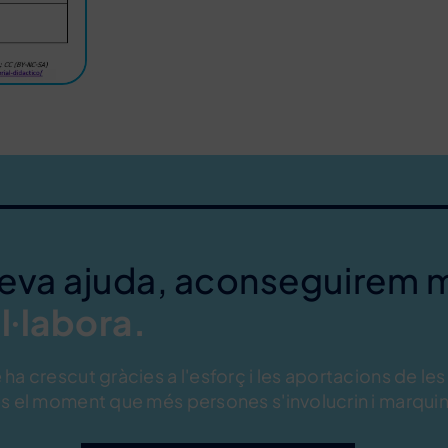
teva ajuda, aconseguirem 
l·labora.
ha crescut gràcies a l'esforç i les aportacions de les
s el moment que més persones s'involucrin i marquin 