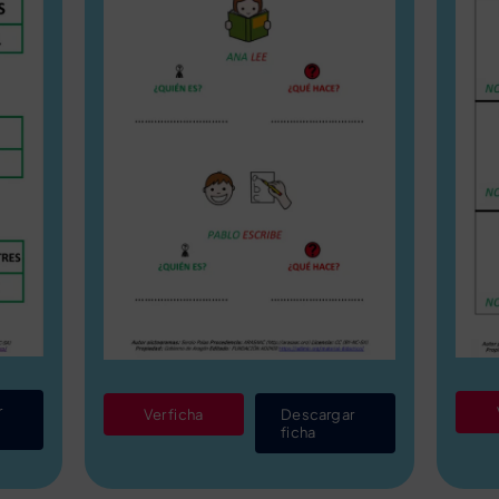
r
Ver ficha
Descargar
ficha