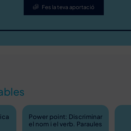
Fes la teva aportació
ables
ica
Power point: Discriminar
el nom i el verb. Paraules