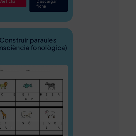
Ver ficha
Descargar
ficha
Construir paraules
nsciència fonològica)