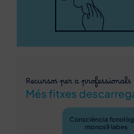
Recursos per a professionals
Més fitxes descarreg
Consciència fonològ
monosíl·labes