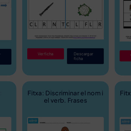
Ver ficha
Descargar
r
ficha
:
Fitxa: Discriminar el nom i
Fit
el verb. Frases