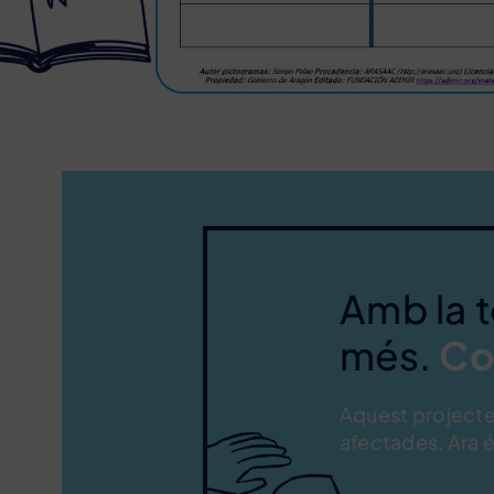
Amb la 
més.
Co
Aquest projecte 
afectades. Ara é