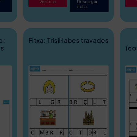
r
Ver ficha
Descargar
ficha
o:
Fitxa: Trisíl·labes travades
os
(co