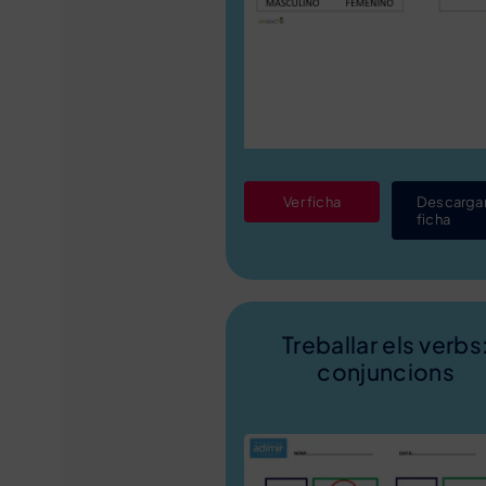
Ver ficha
Descarga
ficha
Treballar els verbs
conjuncions