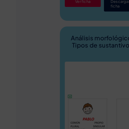
Ver ficha
Descarga
ficha
Análisis morfológic
Tipos de sustantiv