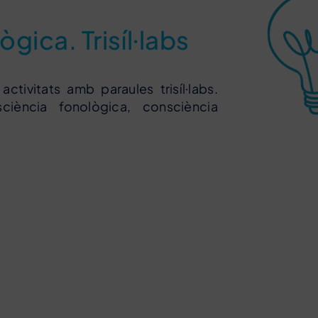
gica. Trisíl·labs
ctivitats amb paraules trisíl·labs.
ciència fonològica, consciència