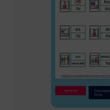
Ver ficha
Descarga
ficha