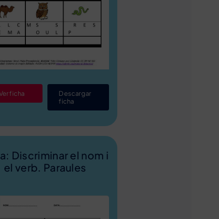
Ver ficha
Descargar
ficha
xa: Discriminar el nom i
el verb. Paraules