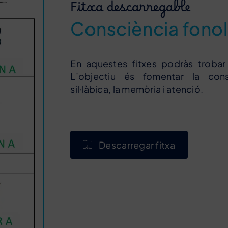
Fitxa descarregable
Consciència fonolò
En aquestes fitxes podràs trobar a
L’objectiu és fomentar la cons
sil·làbica, la memòria i atenció.
Descarregar fitxa