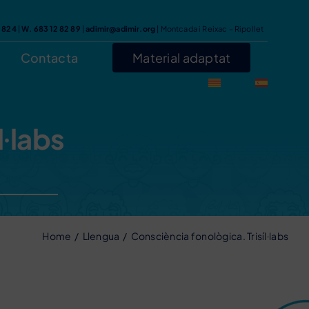
7 824
|
W. 683 12 82 89
|
adimir@adimir.org
| Montcada i Reixac – Ripollet
Contacta
Material adaptat
l·labs
Home
Llengua
Consciència fonològica. Trisíl·labs