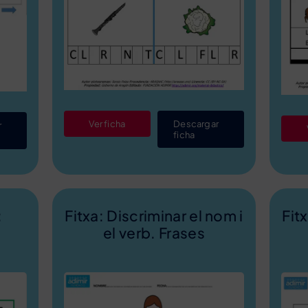
Ver ficha
Descargar
r
ficha
:
Fitxa: Discriminar el nom i
Fit
el verb. Frases