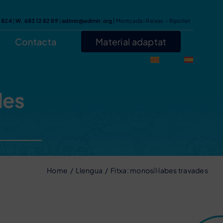
7 824
|
W. 683 12 82 89
|
adimir@adimir.org
| Montcada i Reixac – Ripollet
Contacta
Material adaptat
des
Home
Llengua
Fitxa: monosíl·labes travades