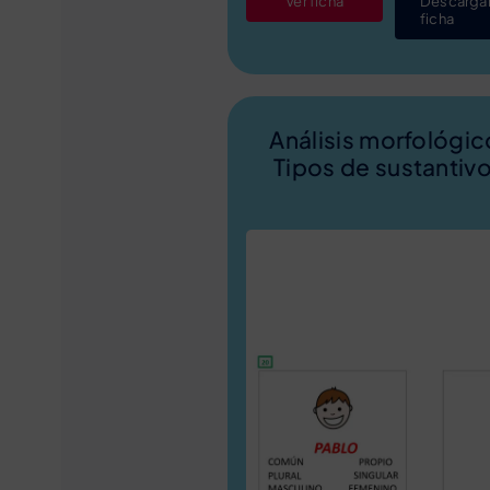
Ver ficha
Descarga
ficha
Análisis morfológic
Tipos de sustantiv