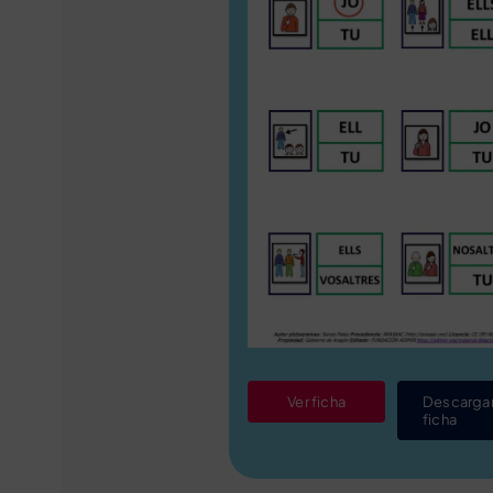
Ver ficha
Descarga
ficha