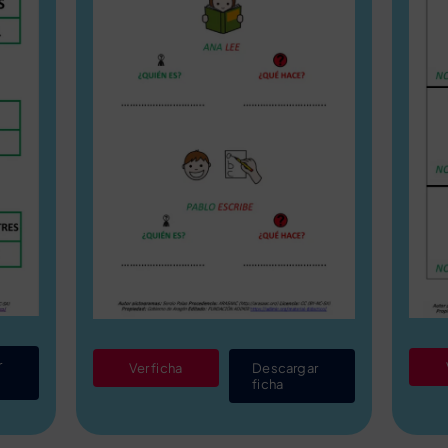
r
Ver ficha
Descargar
ficha