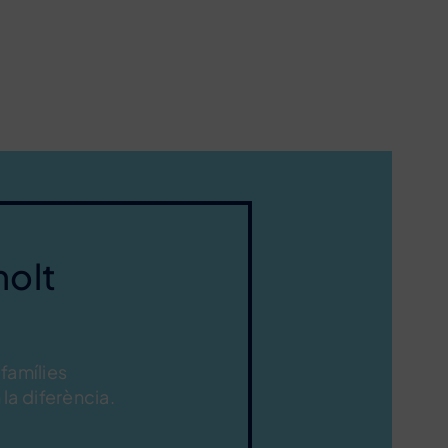
molt
 famílies
la diferència.