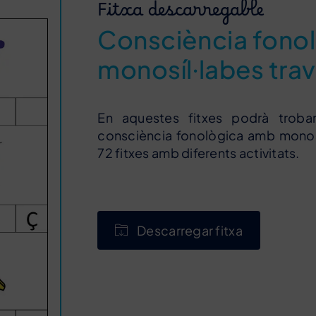
Fitxa descarregable
Consciència fono
monosíl·labes tra
En aquestes fitxes podrà troba
consciència fonològica amb monosíl
72 fitxes amb diferents activitats.
Descarregar fitxa