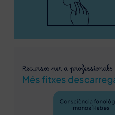
Recursos per a professionals
Més fitxes descarreg
Consciència fonològ
monosíl·labes