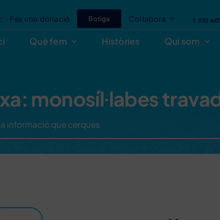
Fes una donació
Col·labora
Botiga
T. 935 64
ci
Què fem
Històries
Qui som
txa: monosíl·labes trava