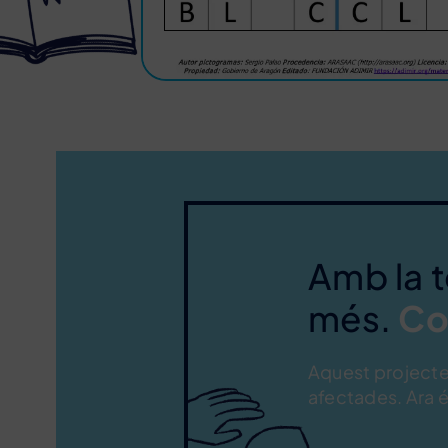
Amb la 
més.
Co
Aquest projecte 
afectades. Ara é