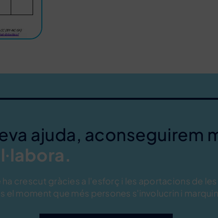
teva ajuda, aconseguirem 
l·labora.
ha crescut gràcies a l'esforç i les aportacions de les
s el moment que més persones s'involucrin i marquin 