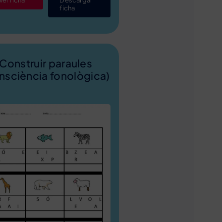
Ver ficha
Descargar
ficha
Construir paraules
nsciència fonològica)