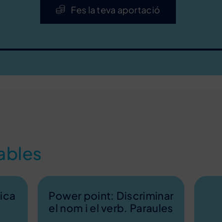
Fes la teva aportació
ables
ica
Power point: Discriminar
el nom i el verb. Paraules