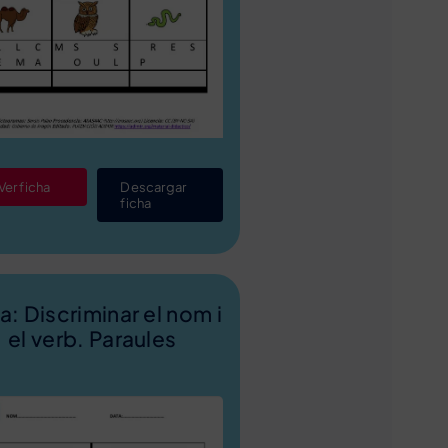
Ver ficha
Descargar
ficha
xa: Discriminar el nom i
el verb. Paraules