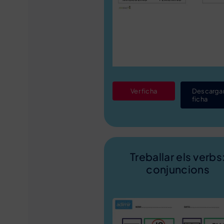
Ver ficha
Descarga
ficha
Treballar els verbs
conjuncions