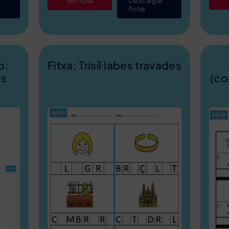
r
Ver ficha
Descargar
ficha
o:
Fitxa: Trisíl·labes travades
os
(co