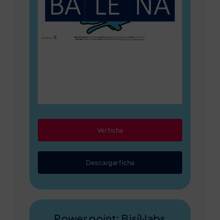
Ver ficha
Descargar ficha
Power point: Bisíl·labs