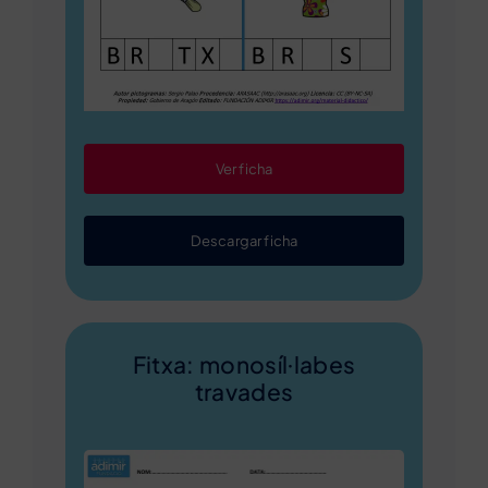
Ver ficha
Descargar ficha
Fitxa: monosíl·labes
travades