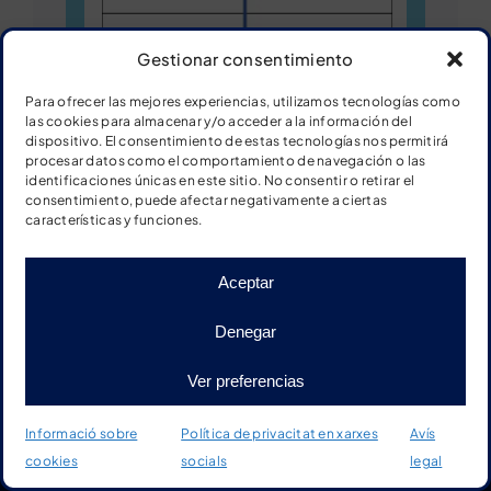
Gestionar consentimiento
Para ofrecer las mejores experiencias, utilizamos tecnologías como
las cookies para almacenar y/o acceder a la información del
dispositivo. El consentimiento de estas tecnologías nos permitirá
procesar datos como el comportamiento de navegación o las
identificaciones únicas en este sitio. No consentir o retirar el
consentimiento, puede afectar negativamente a ciertas
características y funciones.
Ver ficha
Aceptar
Descargar ficha
Denegar
Ver preferencias
Fitxa: Articles demostratius
Informació sobre
Política de privacitat en xarxes
Avís
cookies
socials
legal
Inici
Botiga
Material
Més