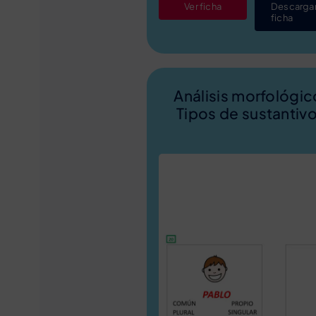
Ver ficha
Descarga
ficha
Análisis morfológic
Tipos de sustantiv