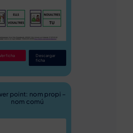
Ver ficha
Descargar
ficha
er point: nom propi –
nom comú