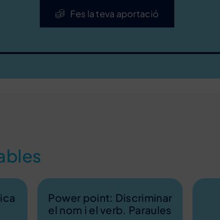
Fes la teva aportació
ables
ica
Power point: Discriminar
el nom i el verb. Paraules