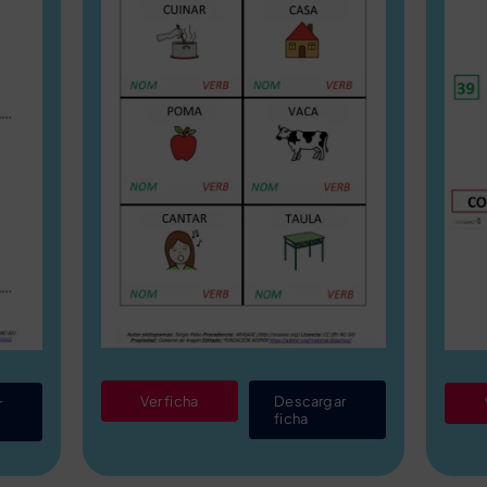
Ver ficha
Descargar
r
ficha