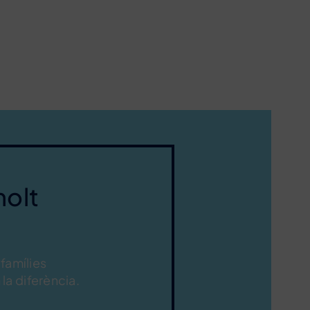
molt
 famílies
la diferència.