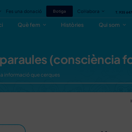
Fes una donació
Col·labora
Botiga
T. 935 64
ci
Què fem
Històries
Qui som
 paraules (consciència f