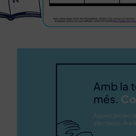
Amb la 
més.
Co
Aquest projecte 
afectades. Ara é