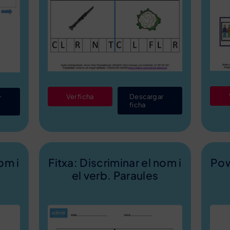
Ver ficha
Descargar
r
ficha
om i
Fitxa: Discriminar el nom i
Pow
el verb. Paraules