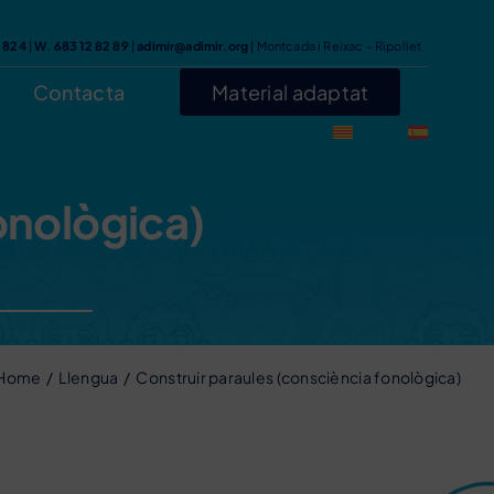
7 824
|
W. 683 12 82 89
|
adimir@adimir.org
| Montcada i Reixac – Ripollet
Contacta
Material adaptat
onològica)
Home
Llengua
Construir paraules (consciència fonològica)