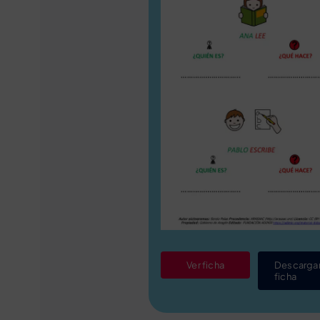
Ver ficha
Descarga
ficha