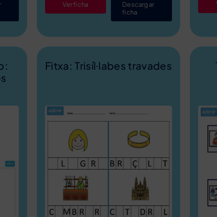
r
Ver ficha
Descargar
ficha
o:
Fitxa: Trisíl·labes travades
os