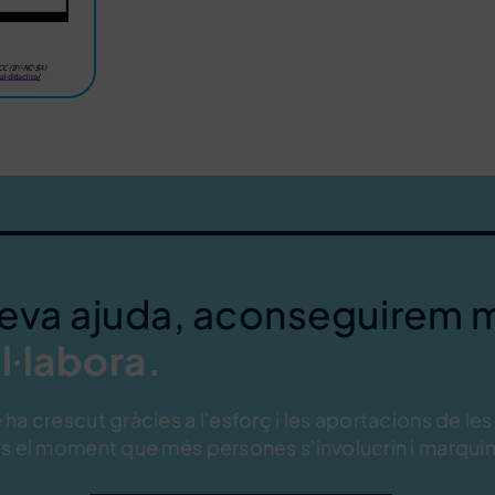
teva ajuda, aconseguirem 
l·labora.
ha crescut gràcies a l'esforç i les aportacions de les
s el moment que més persones s'involucrin i marquin 