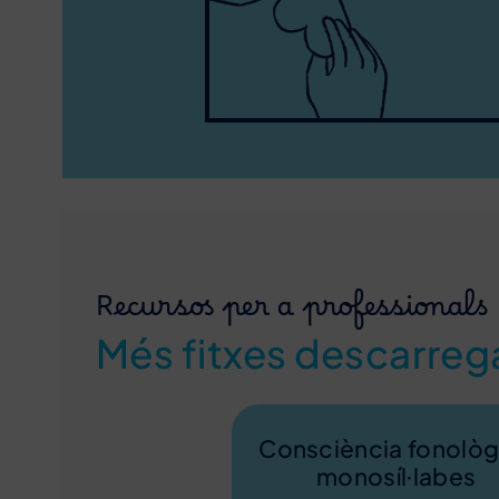
Recursos per a professionals
Més fitxes descarreg
Consciència fonològ
monosíl·labes