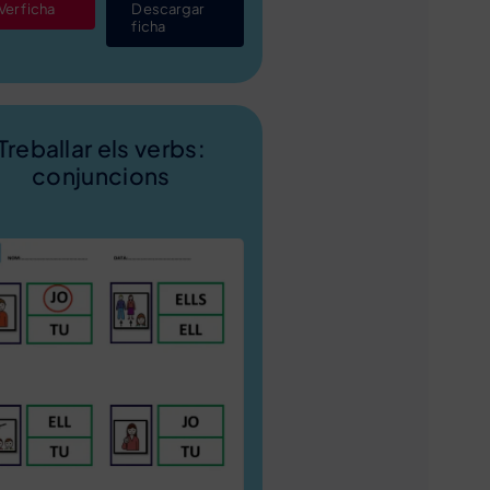
Ver ficha
Descargar
ficha
Treballar els verbs:
conjuncions