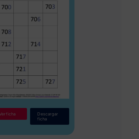
Ver ficha
Descargar
ficha