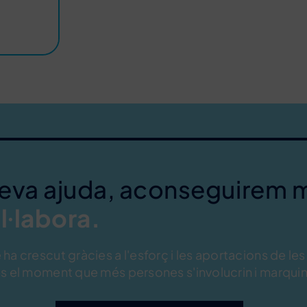
teva ajuda, aconseguirem 
l·labora.
ha crescut gràcies a l'esforç i les aportacions de les
s el moment que més persones s'involucrin i marquin 