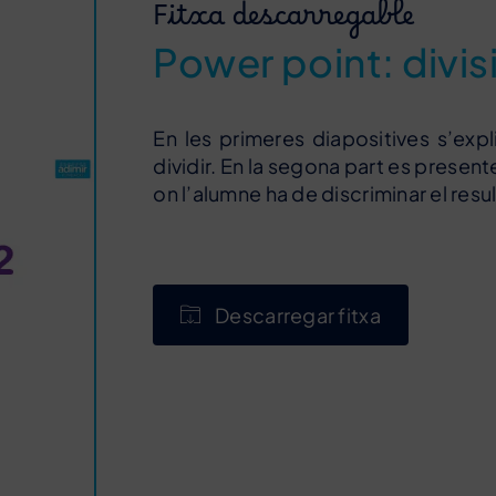
Fitxa descarregable
Power point: divis
En les primeres diapositives s’exp
dividir. En la segona part es presen
on l’alumne ha de discriminar el resu
Descarregar fitxa