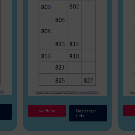
r
Ver ficha
Descargar
ficha