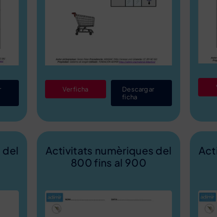
r
Ver ficha
Descargar
ficha
 del
Activitats numèriques del
Act
800 fins al 900