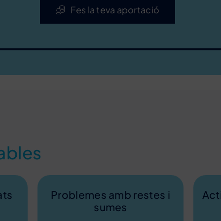
Fes la teva aportació
ables
ats
Problemes amb restes i
Act
sumes