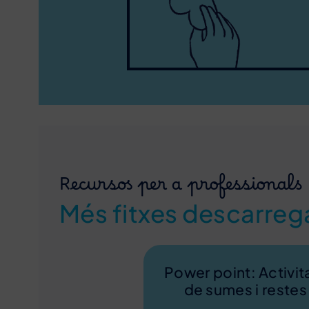
Recursos per a professionals
Més fitxes descarreg
Power point: Activit
de sumes i restes