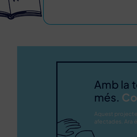
Amb la 
més.
Co
Aquest projecte 
afectades. Ara é