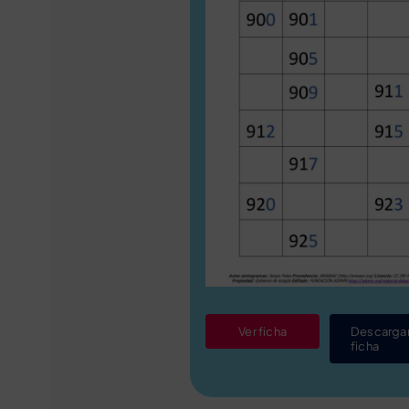
Ver ficha
Descarga
ficha