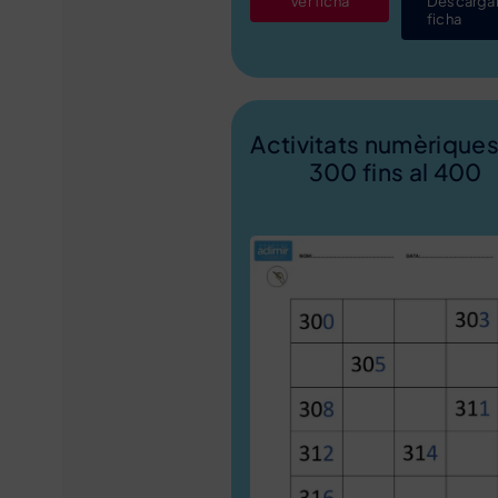
Ver ficha
Descarga
ficha
Activitats numèriques
300 fins al 400