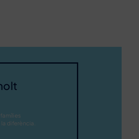
molt
 famílies
la diferència.