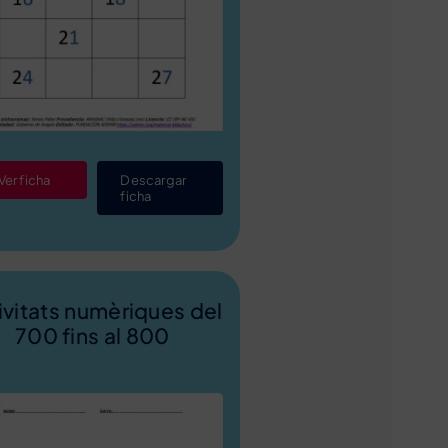
Ver ficha
Descargar
ficha
ivitats numèriques del
700 fins al 800