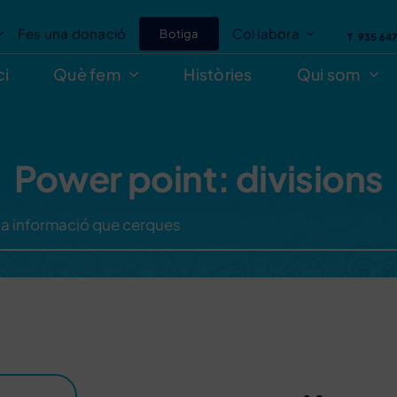
Fes una donació
Col·labora
Botiga
T. 935 64
ci
Què fem
Històries
Qui som
Power point: divisions