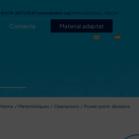
7 824
|
W. 683 12 82 89
|
adimir@adimir.org
| Montcada i Reixac – Ripollet
Contacta
Material adaptat
Home
Matemàtiques
Operacions
Power point: divisions