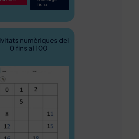
ficha
ivitats numèriques del
0 fins al 100