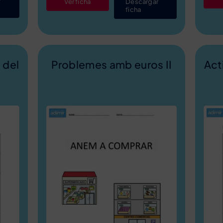
r
Ver ficha
Descargar
ficha
 del
Problemes amb euros II
Act