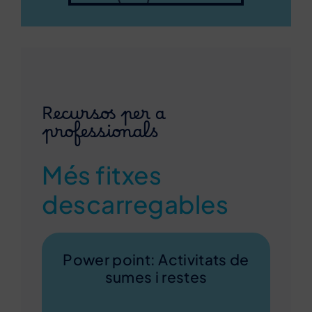
Recursos per a
professionals
Més fitxes
descarregables
Power point: Activitats de
sumes i restes