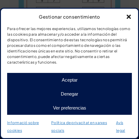
Gestionar consentimiento
Para ofrecer las mejores experiencias, utilizamos tecnologías como
las cookies para almacenar y/o acceder a la información del
dispositivo. El consentimiento de estas tecnologías nos permitirá
procesar datos como el comportamiento de navegación o las
identificaciones únicas en este sitio. No consentir o retirar el
consentimiento, puede afectar negativamente a ciertas
Ver ficha
características y funciones.
Descargar ficha
Aceptar
Denegar
Ver preferencias
Sèries numèriques del 20 al
30
Informació sobre
Política de privacitat en xarxes
Avís
cookies
socials
legal
Inici
Botiga
Material
Més