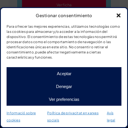
Ver ficha
Gestionar consentimiento
Descargar ficha
Para ofrecer las mejores experiencias, utilizamos tecnologías como
las cookies para almacenar y/o acceder a la información del
dispositivo. El consentimiento de estas tecnologías nos permitirá
procesar datos como el comportamiento de navegación o las
identificaciones únicas en este sitio. No consentir o retirar el
consentimiento, puede afectar negativamente a ciertas
Sèries numèriques del 10 al
características y funciones.
20
Aceptar
Denegar
Ver preferencias
Informació sobre
Política de privacitat en xarxes
Avís
cookies
socials
legal
Inici
Botiga
Material
Més