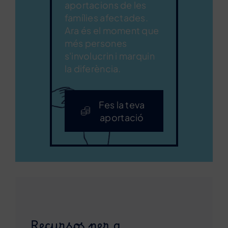
aportacions de les
famílies afectades.
Ara és el moment que
més persones
s'involucrin i marquin
la diferència.
Fes la teva
aportació