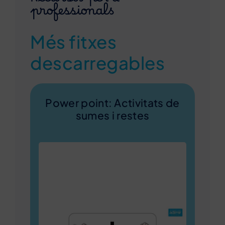
Recursos per a
professionals
Més fitxes
descarregables
Power point: Activitats de
sumes i restes