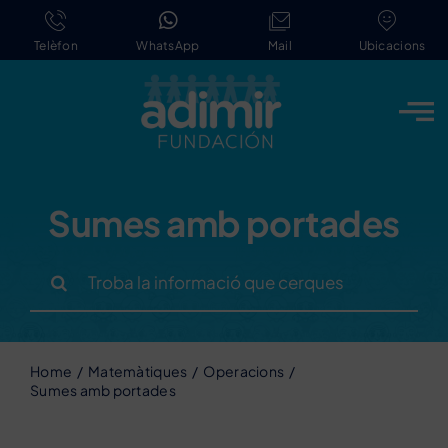
Skip
to
Telèfon
WhatsApp
Mail
Ubicacions
content
Sumes amb portades
Search
for:
Home
Matemàtiques
Operacions
Sumes amb portades