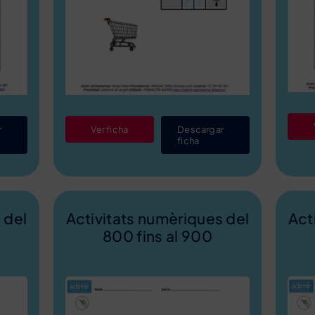
r
Ver ficha
Descargar
ficha
 del
Activitats numèriques del
Act
800 fins al 900