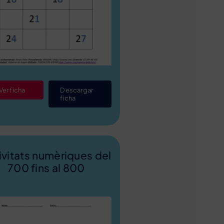
Ver ficha
Descargar
ficha
ivitats numèriques del
700 fins al 800