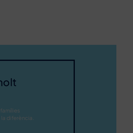
molt
 famílies
la diferència.