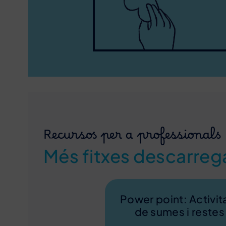
Recursos per a professionals
Més fitxes descarreg
Power point: Activit
de sumes i restes