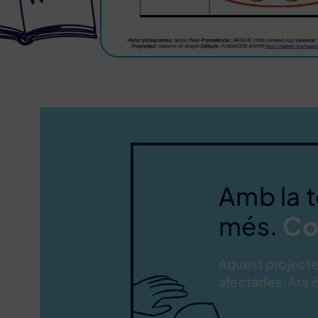
Amb la 
més.
Co
Aquest projecte 
afectades. Ara é