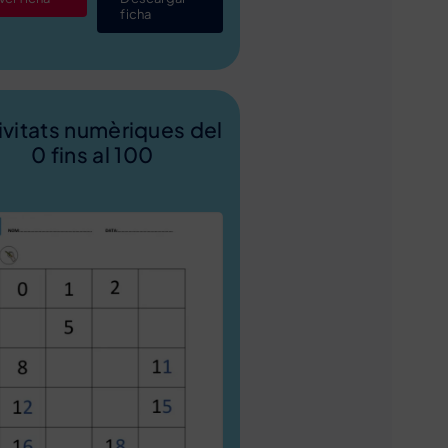
ficha
ivitats numèriques del
0 fins al 100