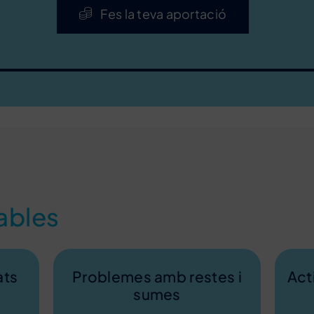
Fes la teva aportació
ables
ats
Problemes amb restes i
Act
sumes