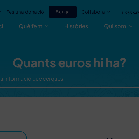
Fes una donació
Col·labora
Botiga
T. 935 64
ci
Què fem
Històries
Qui som
Quants euros hi ha?