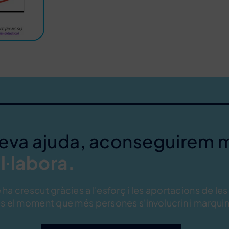
teva ajuda, aconseguirem 
l·labora.
ha crescut gràcies a l'esforç i les aportacions de les
s el moment que més persones s'involucrin i marquin 