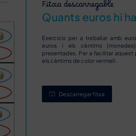
Fitxa descarregable
Quants euros hi h
Exercicis per a treballar amb eur
euros i els cèntims (monedes)
presentades. Per a facilitar aquest 
els cèntims de color vermell.
Descarregar fitxa