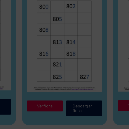
r
Ver ficha
Descargar
ficha