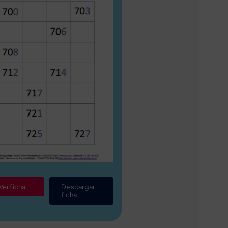
Ver ficha
Descargar
ficha