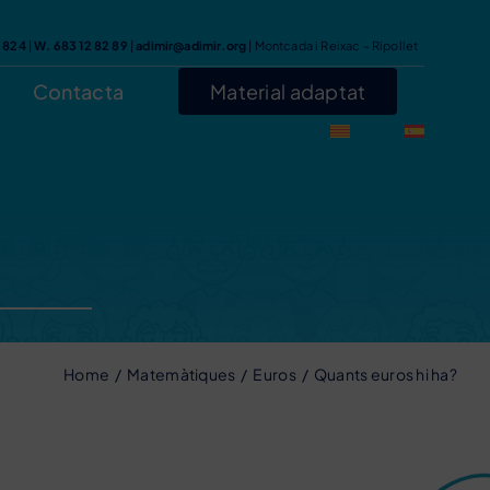
7 824
|
W. 683 12 82 89
|
adimir@adimir.org
| Montcada i Reixac – Ripollet
Contacta
Material adaptat
Home
Matemàtiques
Euros
Quants euros hi ha?