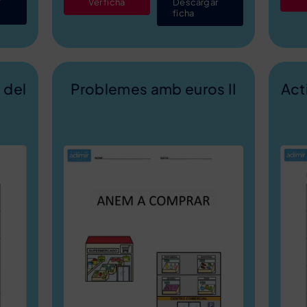
r
Ver ficha
Descargar
ficha
 del
Problemes amb euros II
Act