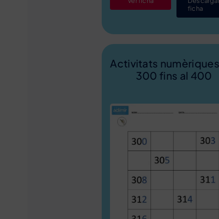
Ver ficha
Descarga
ficha
Activitats numèriques
300 fins al 400