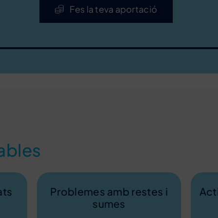
Fes la teva aportació
ables
ats
Problemes amb restes i
Act
sumes