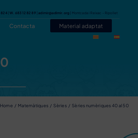
7 824
|
W. 683 12 82 89
|
adimir@adimir.org
| Montcada i Reixac – Ripollet
Contacta
Material adaptat
50
Home
Matemàtiques
Sèries
Sèries numèriques 40 al 50