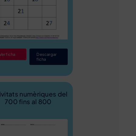
Ver ficha
Descargar
ficha
ivitats numèriques del
700 fins al 800