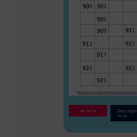
Ver ficha
Descarga
ficha