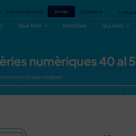
Fes una donació
Col·labora
Botiga
T. 935 64
ci
Què fem
Històries
Qui som
èries numèriques 40 al 