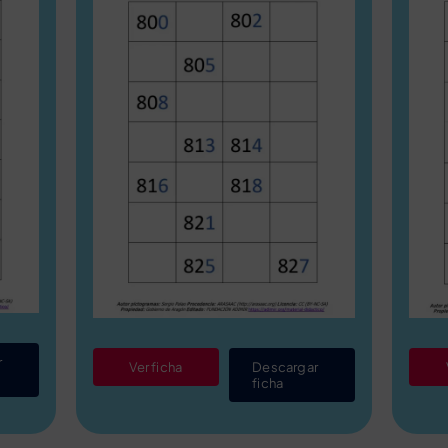
r
Ver ficha
Descargar
ficha