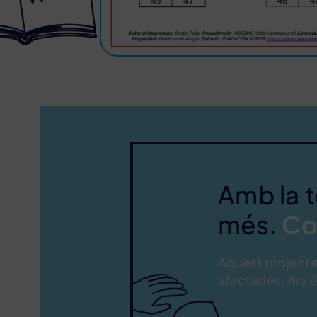
Amb la 
més.
Co
Aquest projecte 
afectades. Ara é