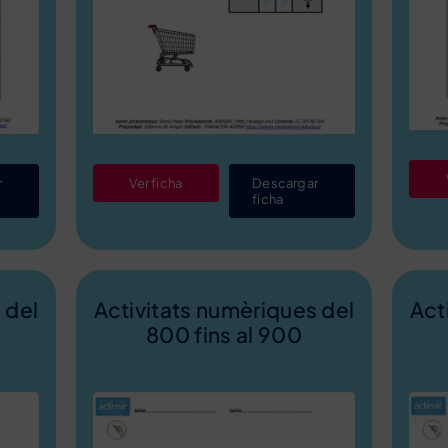
r
Ver ficha
Descargar
ficha
 del
Activitats numèriques del
Act
800 fins al 900