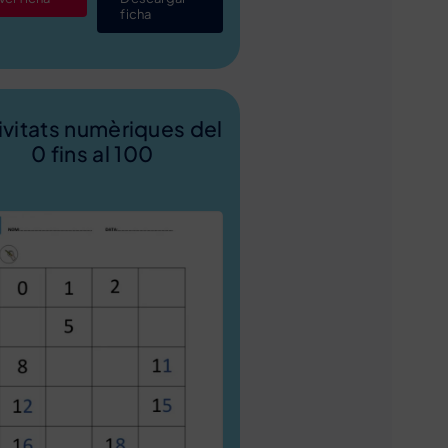
ficha
ivitats numèriques del
0 fins al 100