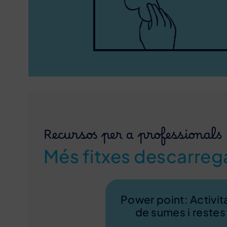
Recursos per a professionals
Més fitxes descarreg
Power point: Activit
de sumes i restes