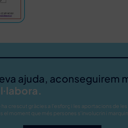
teva ajuda, aconseguirem 
l·labora.
ha crescut gràcies a l'esforç i les aportacions de les
s el moment que més persones s'involucrin i marquin 