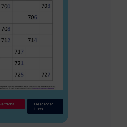
Ver ficha
Descargar
ficha