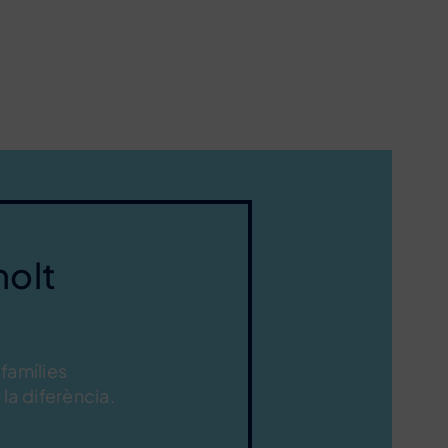
molt
 famílies
la diferència.