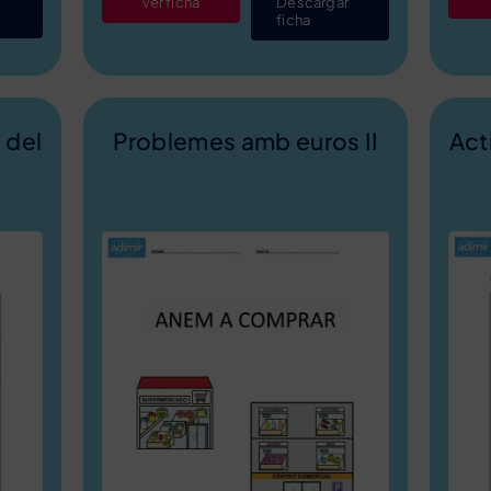
Ver ficha
Descargar
ficha
 del
Problemes amb euros II
Act