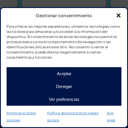
Gestionar consentimiento
Para ofrecer las mejores experiencias, utilizamos tecnologías como
las cookies para almacenar y/o acceder a la información del
dispositivo. El consentimiento de estas tecnologías nos permitirá
procesar datos como el comportamiento de navegación o las
Ver ficha
identificaciones únicas en este sitio. No consentir o retirar el
consentimiento, puede afectar negativamente a ciertas
características y funciones.
Descargar ficha
Aceptar
Denegar
Fitxa: cara II
Ver preferencias
Informació sobre
Política de privacitat en xarxes
Avís
cookies
socials
legal
Inici
Botiga
Material
Més