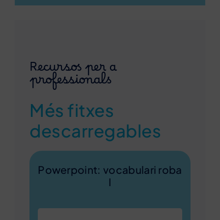
Recursos per a
professionals
Més fitxes
descarregables
Powerpoint: vocabulari roba
I