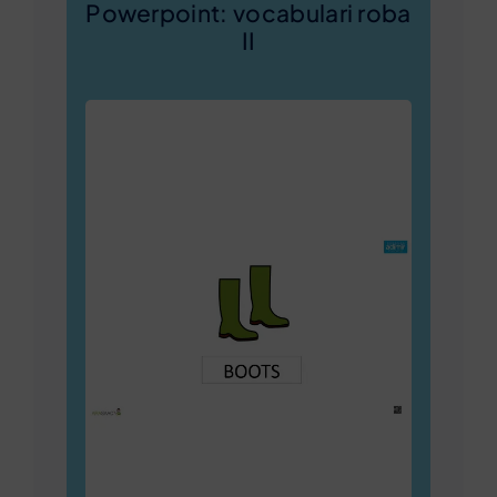
Powerpoint: vocabulari roba
II