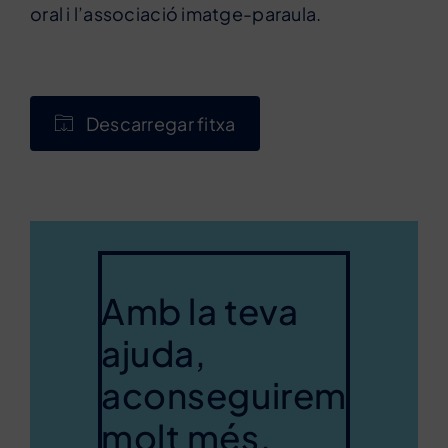
oral i l’associació imatge-paraula.
Descarregar fitxa
Amb la teva
ajuda,
aconseguirem
molt més.