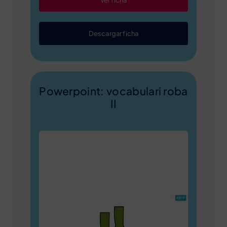
Descargar ficha
Powerpoint: vocabulari roba
II