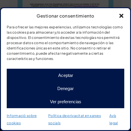
Gestionar consentimiento
Ver ficha
Para ofrecer las mejores experiencias, utilizamos tecnologías como
las cookies para almacenar y/o acceder a la información del
dispositivo. El consentimiento de estas tecnologías nos permitirá
procesar datos como el comportamiento de navegación o las
Descargar ficha
identificaciones únicas en este sitio. No consentir o retirar el
consentimiento, puede afectar negativamente a ciertas
características y funciones.
Powerpoint: cara I
Aceptar
Denegar
Ver preferencias
Informació sobre
Política de privacitat en xarxes
Avís
cookies
socials
legal
Inici
Botiga
Material
Més