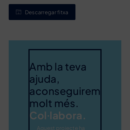
Descarregar fitxa
Amb la teva
ajuda,
aconseguirem
molt més.
Col·labora.
Aquest projecte ha