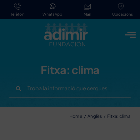
Skip
to
Telèfon
WhatsApp
Mail
Ubicacions
content
Fitxa: clima
Search
for:
Home
Anglès
Fitxa: clima