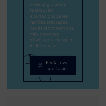
crescut gràcies a
l'esforç i les
aportacions de les
famílies afectades.
Ara és el moment que
més persones
s'involucrin i marquin
la diferència.
Fes la teva
aportació