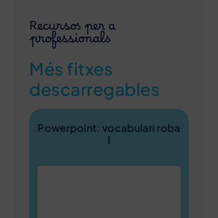
Recursos per a
professionals
Més fitxes
descarregables
Powerpoint: vocabulari roba
I