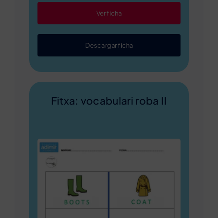
Ver ficha
Descargar ficha
Fitxa: vocabulari roba II