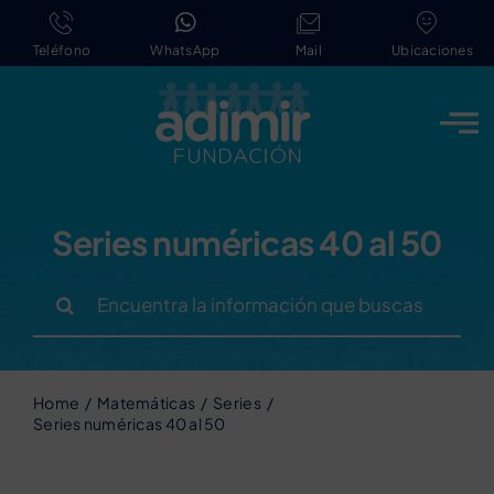
Saltar
al
Teléfono
WhatsApp
Mail
Ubicaciones
contenido
Series numéricas 40 al 50
Buscar:
Home
Matemáticas
Series
Series numéricas 40 al 50