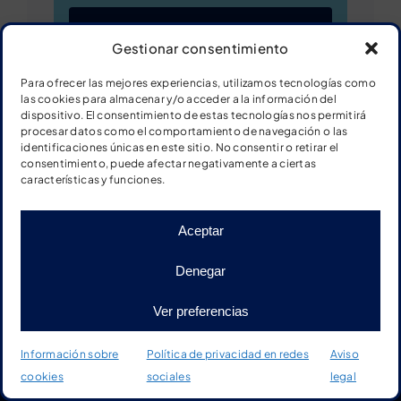
Descargar ficha
Gestionar consentimiento
Para ofrecer las mejores experiencias, utilizamos tecnologías como
las cookies para almacenar y/o acceder a la información del
dispositivo. El consentimiento de estas tecnologías nos permitirá
Series numéricas del 0 al 10
procesar datos como el comportamiento de navegación o las
identificaciones únicas en este sitio. No consentir o retirar el
consentimiento, puede afectar negativamente a ciertas
características y funciones.
Aceptar
Denegar
Ver preferencias
Información sobre
Política de privacidad en redes
Aviso
cookies
sociales
legal
Inicio
Tienda
Material
Más