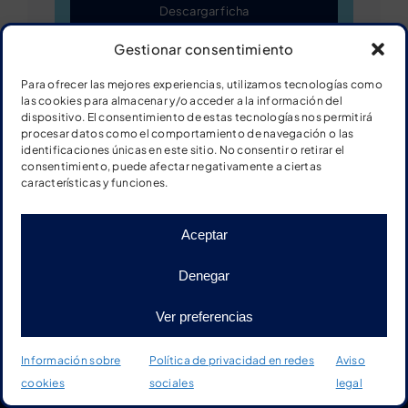
Descargar ficha
Gestionar consentimiento
Para ofrecer las mejores experiencias, utilizamos tecnologías como
las cookies para almacenar y/o acceder a la información del
Series numéricas del 0 al 10
dispositivo. El consentimiento de estas tecnologías nos permitirá
procesar datos como el comportamiento de navegación o las
identificaciones únicas en este sitio. No consentir o retirar el
consentimiento, puede afectar negativamente a ciertas
características y funciones.
Aceptar
Denegar
Ver preferencias
Información sobre
Política de privacidad en redes
Aviso
cookies
sociales
legal
Inicio
Tienda
Material
Más