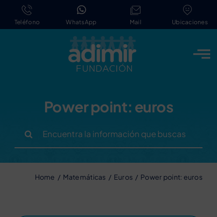
Saltar
al
Teléfono
WhatsApp
Mail
Ubicaciones
contenido
Power point: euros
Buscar:
Home
Matemáticas
Euros
Power point: euros