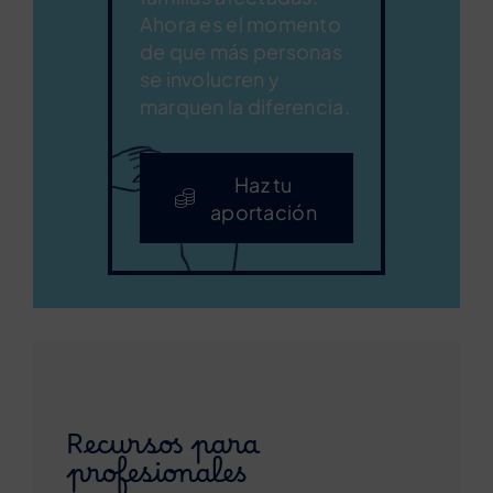
Ahora es el momento
de que más personas
se involucren y
marquen la diferencia.
Haz tu
aportación
Recursos para
profesionales