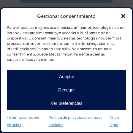
Gestionar consentimiento
Series numéricas del 0 al 10
Para ofrecer las mejores experiencias, utilizamos tecnologías como
las cookies para almacenar y/o acceder a la información del
dispositivo. El consentimiento de estas tecnologías nos permitirá
procesar datos como el comportamiento de navegación o las
identificaciones únicas en este sitio. No consentir o retirar el
consentimiento, puede afectar negativamente a ciertas
características y funciones.
Aceptar
Denegar
Ver preferencias
Información sobre
Política de privacidad en redes
Aviso
cookies
sociales
legal
Inicio
Tienda
Material
Más