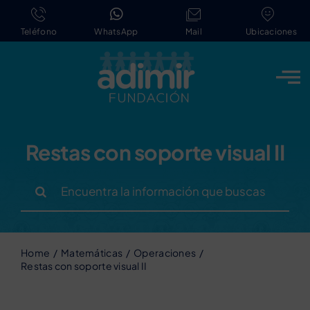
Saltar
al
Teléfono
WhatsApp
Mail
Ubicaciones
contenido
Restas con soporte visual II
Buscar:
Home
Matemáticas
Operaciones
Restas con soporte visual II