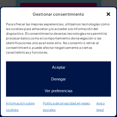
Ver ficha
Gestionar consentimiento
Para ofrecer las mejores experiencias, utilizamos tecnologías como
Descargar ficha
las cookies para almacenar y/o acceder a la información del
dispositivo. El consentimiento de estas tecnologías nos permitirá
procesar datos como el comportamiento de navegación o las
identificaciones únicas en este sitio. No consentir o retirar el
consentimiento, puede afectar negativamente a ciertas
características y funciones.
Series numéricas del 0 al 10
Aceptar
Denegar
Ver preferencias
Información sobre
Política de privacidad en redes
Aviso
cookies
sociales
legal
Inicio
Tienda
Material
Más