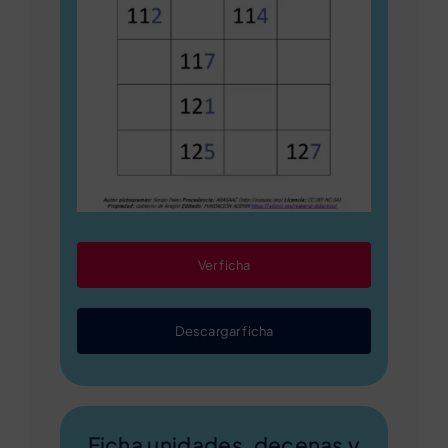
Ver ficha
Descargar ficha
Ficha unidades, decenas y